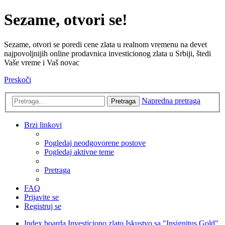
Sezame, otvori se!
Sezame, otvori se poredi cene zlata u realnom vremenu na devet
najpovoljnijih online prodavnica investicionog zlata u Srbiji, štedi
Vaše vreme i Vaš novac
Preskoči
Napredna pretraga
Pretraga
Brzi linkovi
Pogledaj neodgovorene postove
Pogledaj aktivne teme
Pretraga
FAQ
Prijavite se
Registruj se
Index boarda
Investiciono zlato
Iskustvo sa "Insignitus Gold"