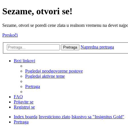
Sezame, otvori se!
Sezame, otvori se poredi cene zlata u realnom vremenu na devet najpov
Preskoči
Napredna pretraga
Pretraga
Brzi linkovi
Pogledaj neodgovorene postove
Pogledaj aktivne teme
Pretraga
FAQ
Prijavite se
Registruj se
Index boarda
Investiciono zlato
Iskustvo sa "Insignitus Gold"
Pretraga