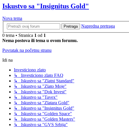
Iskustvo sa "Insignitus Gold"
Nova tema
Napredna pretraga
Pretraga
0 tema • Stranica
1
od
1
Nema postova ili tema u ovom forumu.
Povratak na početnu stranu
Idi na
Investiciono zlato
↳ Investiciono zlato FAQ
↳ Iskustvo sa "Zlatni Standard"
↳ Iskustvo sa "Zlato Moje"
↳ Iskustvo sa "Dok Invest"
↳ Iskustvo sa "Tavex"
↳ Iskustvo sa "Zlatara Gold"
↳ Iskustvo sa "Insignitus Gold"
↳ Iskustvo sa "Golden Space"
↳ Iskustvo sa "Golden Masters"
↳ Iskustvo sa "GVS Srbija"