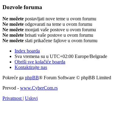
Dozvole foruma
Ne možete
postavljati nove teme u ovom forumu
Ne možete
odgovarati na teme u ovom forumu
Ne možete
monjati vaše postove u ovom forumu
Ne možete
brisati vaše postove u ovom forumu
Ne možete
slati prikačene fajlove u ovom forumu
Index boarda
Sva vremena su u UTC+02:00 Europe/Belgrade
Obriši sve kolačiće boarda
Kontaktirajte nas
Pokreće ga
phpBB
® Forum Software © phpBB Limited
Prevod -
www.CyberCom.rs
Privatnost
|
Uslovi