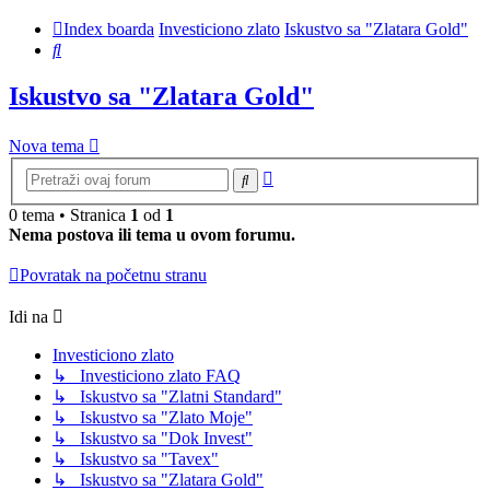
Index boarda
Investiciono zlato
Iskustvo sa "Zlatara Gold"
Pretraga
Iskustvo sa "Zlatara Gold"
Nova tema
Napredna
Pretraga
pretraga
0 tema • Stranica
1
od
1
Nema postova ili tema u ovom forumu.
Povratak na početnu stranu
Idi na
Investiciono zlato
↳ Investiciono zlato FAQ
↳ Iskustvo sa "Zlatni Standard"
↳ Iskustvo sa "Zlato Moje"
↳ Iskustvo sa "Dok Invest"
↳ Iskustvo sa "Tavex"
↳ Iskustvo sa "Zlatara Gold"