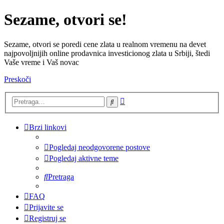
Sezame, otvori se!
Sezame, otvori se poredi cene zlata u realnom vremenu na devet
najpovoljnijih online prodavnica investicionog zlata u Srbiji, štedi
Vaše vreme i Vaš novac
Preskoči
Napredna
Pretraga
pretraga
Brzi linkovi
Pogledaj neodgovorene postove
Pogledaj aktivne teme
Pretraga
FAQ
Prijavite se
Registruj se