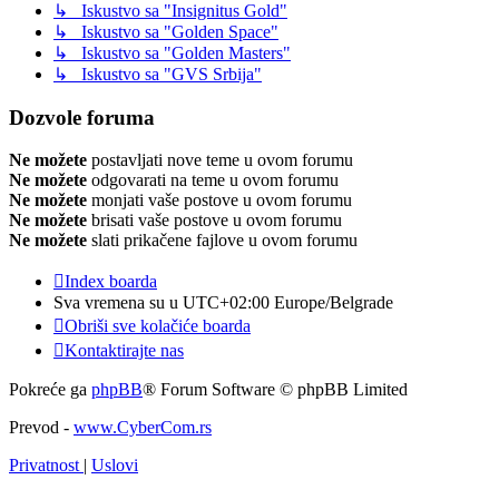
↳ Iskustvo sa "Insignitus Gold"
↳ Iskustvo sa "Golden Space"
↳ Iskustvo sa "Golden Masters"
↳ Iskustvo sa "GVS Srbija"
Dozvole foruma
Ne možete
postavljati nove teme u ovom forumu
Ne možete
odgovarati na teme u ovom forumu
Ne možete
monjati vaše postove u ovom forumu
Ne možete
brisati vaše postove u ovom forumu
Ne možete
slati prikačene fajlove u ovom forumu
Index boarda
Sva vremena su u UTC+02:00 Europe/Belgrade
Obriši sve kolačiće boarda
Kontaktirajte nas
Pokreće ga
phpBB
® Forum Software © phpBB Limited
Prevod -
www.CyberCom.rs
Privatnost
|
Uslovi