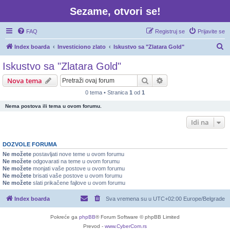
Sezame, otvori se!
FAQ
Registruj se
Prijavite se
P
Index boarda
Investiciono zlato
Iskustvo sa "Zlatara Gold"
r
Iskustvo sa "Zlatara Gold"
e
Pretraga
Napredna pretraga
Nova tema
t
0 tema • Stranica
1
od
1
r
Nema postova ili tema u ovom forumu.
a
g
Idi na
a
DOZVOLE FORUMA
Ne možete
postavljati nove teme u ovom forumu
Ne možete
odgovarati na teme u ovom forumu
Ne možete
monjati vaše postove u ovom forumu
Ne možete
brisati vaše postove u ovom forumu
Ne možete
slati prikačene fajlove u ovom forumu
Index boarda
Sva vremena su u UTC+02:00 Europe/Belgrade
Pokreće ga
phpBB
® Forum Software © phpBB Limited
Prevod -
www.CyberCom.rs