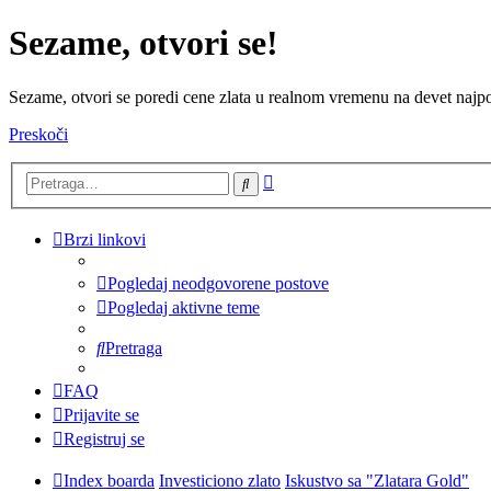
Sezame, otvori se!
Sezame, otvori se poredi cene zlata u realnom vremenu na devet najpov
Preskoči
Napredna
Pretraga
pretraga
Brzi linkovi
Pogledaj neodgovorene postove
Pogledaj aktivne teme
Pretraga
FAQ
Prijavite se
Registruj se
Index boarda
Investiciono zlato
Iskustvo sa "Zlatara Gold"