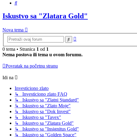
Pretraga
Iskustvo sa "Zlatara Gold"
Nova tema
Napredna
Pretraga
pretraga
0 tema • Stranica
1
od
1
Nema postova ili tema u ovom forumu.
Povratak na početnu stranu
Idi na
Investiciono zlato
↳ Investiciono zlato FAQ
↳ Iskustvo sa "Zlatni Standard"
↳ Iskustvo sa "Zlato Moje"
↳ Iskustvo sa "Dok Invest"
↳ Iskustvo sa "Tavex"
↳ Iskustvo sa "Zlatara Gold"
↳ Iskustvo sa "Insignitus Gold"
↳ Iskustvo sa "Golden Space"