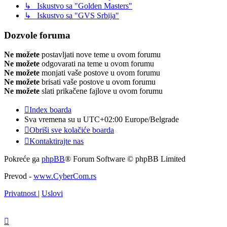
↳ Iskustvo sa "Golden Masters"
↳ Iskustvo sa "GVS Srbija"
Dozvole foruma
Ne možete
postavljati nove teme u ovom forumu
Ne možete
odgovarati na teme u ovom forumu
Ne možete
monjati vaše postove u ovom forumu
Ne možete
brisati vaše postove u ovom forumu
Ne možete
slati prikačene fajlove u ovom forumu
Index boarda
Sva vremena su u UTC+02:00 Europe/Belgrade
Obriši sve kolačiće boarda
Kontaktirajte nas
Pokreće ga
phpBB
® Forum Software © phpBB Limited
Prevod -
www.CyberCom.rs
Privatnost
|
Uslovi