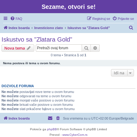
Sezame, otvori se!
FAQ
Registruj se
Prijavite se
P
Index boarda
Investiciono zlato
Iskustvo sa "Zlatara Gold"
r
Iskustvo sa "Zlatara Gold"
e
Pretraga
Napredna pretraga
Nova tema
t
0 tema • Stranica
1
od
1
r
Nema postova ili tema u ovom forumu.
a
g
Idi na
a
DOZVOLE FORUMA
Ne možete
postavljati nove teme u ovom forumu
Ne možete
odgovarati na teme u ovom forumu
Ne možete
monjati vaše postove u ovom forumu
Ne možete
brisati vaše postove u ovom forumu
Ne možete
slati prikačene fajlove u ovom forumu
Index boarda
Sva vremena su u UTC+02:00 Europe/Belgrade
Pokreće ga
phpBB
® Forum Software © phpBB Limited
Prevod -
www.CyberCom.rs