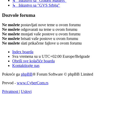
↳ Iskustvo sa "Golden Masters"
↳ Iskustvo sa "GVS Srbija"
Dozvole foruma
Ne možete
postavljati nove teme u ovom forumu
Ne možete
odgovarati na teme u ovom forumu
Ne možete
monjati vaše postove u ovom forumu
Ne možete
brisati vaše postove u ovom forumu
Ne možete
slati prikačene fajlove u ovom forumu
Index boarda
Sva vremena su u UTC+02:00 Europe/Belgrade
Obriši sve kolačiće boarda
Kontaktirajte nas
Pokreće ga
phpBB
® Forum Software © phpBB Limited
Prevod -
www.CyberCom.rs
Privatnost
|
Uslovi