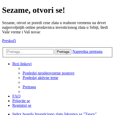
Sezame, otvori se!
Sezame, otvori se poredi cene zlata u realnom vremenu na devet
najpovoljnijih online prodavnica investicionog zlata u Srbiji, štedi
Vaše vreme i Vaš novac
Preskoči
Napredna pretraga
Pretraga
Brzi linkovi
Pogledaj neodgovorene postove
Pogledaj aktivne teme
Pretraga
FAQ
Prijavite se
Registruj se
Index boarda
Investiciono zlato
Iskustvo sa "Tavex"