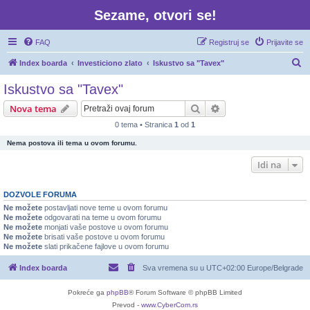
Sezame, otvori se!
FAQ
Registruj se
Prijavite se
P
Index boarda
Investiciono zlato
Iskustvo sa "Tavex"
r
Iskustvo sa "Tavex"
e
Pretraga
Napredna pretraga
Nova tema
t
0 tema • Stranica
1
od
1
r
Nema postova ili tema u ovom forumu.
a
g
Idi na
a
DOZVOLE FORUMA
Ne možete
postavljati nove teme u ovom forumu
Ne možete
odgovarati na teme u ovom forumu
Ne možete
monjati vaše postove u ovom forumu
Ne možete
brisati vaše postove u ovom forumu
Ne možete
slati prikačene fajlove u ovom forumu
Index boarda
Sva vremena su u UTC+02:00 Europe/Belgrade
Pokreće ga
phpBB
® Forum Software © phpBB Limited
Prevod -
www.CyberCom.rs