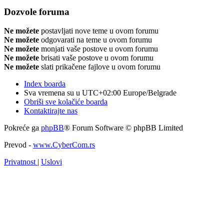
Dozvole foruma
Ne možete
postavljati nove teme u ovom forumu
Ne možete
odgovarati na teme u ovom forumu
Ne možete
monjati vaše postove u ovom forumu
Ne možete
brisati vaše postove u ovom forumu
Ne možete
slati prikačene fajlove u ovom forumu
Index boarda
Sva vremena su u UTC+02:00 Europe/Belgrade
Obriši sve kolačiće boarda
Kontaktirajte nas
Pokreće ga
phpBB
® Forum Software © phpBB Limited
Prevod -
www.CyberCom.rs
Privatnost
|
Uslovi