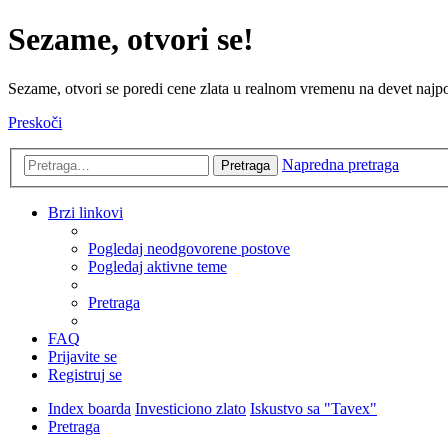
Sezame, otvori se!
Sezame, otvori se poredi cene zlata u realnom vremenu na devet najpov
Preskoči
Napredna pretraga
Pretraga
Brzi linkovi
Pogledaj neodgovorene postove
Pogledaj aktivne teme
Pretraga
FAQ
Prijavite se
Registruj se
Index boarda
Investiciono zlato
Iskustvo sa "Tavex"
Pretraga