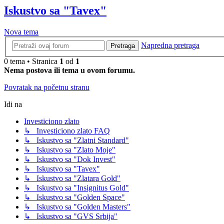
Iskustvo sa "Tavex"
Nova tema
Napredna pretraga
Pretraga
0 tema • Stranica
1
od
1
Nema postova ili tema u ovom forumu.
Povratak na početnu stranu
Idi na
Investiciono zlato
↳ Investiciono zlato FAQ
↳ Iskustvo sa "Zlatni Standard"
↳ Iskustvo sa "Zlato Moje"
↳ Iskustvo sa "Dok Invest"
↳ Iskustvo sa "Tavex"
↳ Iskustvo sa "Zlatara Gold"
↳ Iskustvo sa "Insignitus Gold"
↳ Iskustvo sa "Golden Space"
↳ Iskustvo sa "Golden Masters"
↳ Iskustvo sa "GVS Srbija"