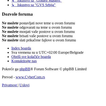
↳ Iskustvo sa "Golden Masters"
↳ Iskustvo sa "GVS Srbija"
Dozvole foruma
Ne možete
postavljati nove teme u ovom forumu
Ne možete
odgovarati na teme u ovom forumu
Ne možete
monjati vaše postove u ovom forumu
Ne možete
brisati vaše postove u ovom forumu
Ne možete
slati prikačene fajlove u ovom forumu
Index boarda
Sva vremena su u UTC+02:00 Europe/Belgrade
Obriši sve kolačiće boarda
Kontaktirajte nas
Pokreće ga
phpBB
® Forum Software © phpBB Limited
Prevod -
www.CyberCom.rs
Privatnost
|
Uslovi