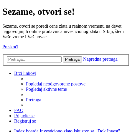
Sezame, otvori se!
Sezame, otvori se poredi cene zlata u realnom vremenu na devet
najpovoljnijih online prodavnica investicionog zlata u Srbiji, štedi
Vaše vreme i Vaš novac
Preskoči
Napredna pretraga
Pretraga
Brzi linkovi
Pogledaj neodgovorene postove
Pogledaj aktivne teme
Pretraga
FAQ
Prijavite se
Registruj se
Index boarda
Investiciono zlato
Iskustvo sa "Dok Invest"