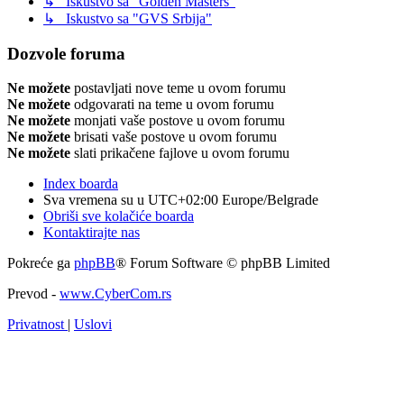
↳ Iskustvo sa "Golden Masters"
↳ Iskustvo sa "GVS Srbija"
Dozvole foruma
Ne možete
postavljati nove teme u ovom forumu
Ne možete
odgovarati na teme u ovom forumu
Ne možete
monjati vaše postove u ovom forumu
Ne možete
brisati vaše postove u ovom forumu
Ne možete
slati prikačene fajlove u ovom forumu
Index boarda
Sva vremena su u UTC+02:00 Europe/Belgrade
Obriši sve kolačiće boarda
Kontaktirajte nas
Pokreće ga
phpBB
® Forum Software © phpBB Limited
Prevod -
www.CyberCom.rs
Privatnost
|
Uslovi