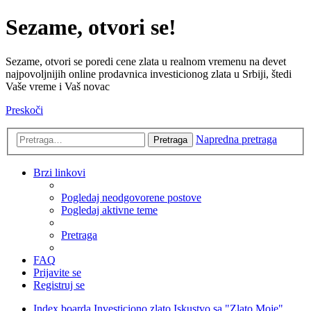
Sezame, otvori se!
Sezame, otvori se poredi cene zlata u realnom vremenu na devet
najpovoljnijih online prodavnica investicionog zlata u Srbiji, štedi
Vaše vreme i Vaš novac
Preskoči
Napredna pretraga
Pretraga
Brzi linkovi
Pogledaj neodgovorene postove
Pogledaj aktivne teme
Pretraga
FAQ
Prijavite se
Registruj se
Index boarda
Investiciono zlato
Iskustvo sa "Zlato Moje"