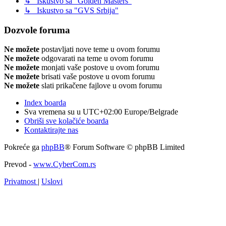
↳ Iskustvo sa "Golden Masters"
↳ Iskustvo sa "GVS Srbija"
Dozvole foruma
Ne možete
postavljati nove teme u ovom forumu
Ne možete
odgovarati na teme u ovom forumu
Ne možete
monjati vaše postove u ovom forumu
Ne možete
brisati vaše postove u ovom forumu
Ne možete
slati prikačene fajlove u ovom forumu
Index boarda
Sva vremena su u UTC+02:00 Europe/Belgrade
Obriši sve kolačiće boarda
Kontaktirajte nas
Pokreće ga
phpBB
® Forum Software © phpBB Limited
Prevod -
www.CyberCom.rs
Privatnost
|
Uslovi