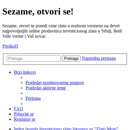
Sezame, otvori se!
Sezame, otvori se poredi cene zlata u realnom vremenu na devet
najpovoljnijih online prodavnica investicionog zlata u Srbiji, štedi
Vaše vreme i Vaš novac
Preskoči
Napredna pretraga
Pretraga
Brzi linkovi
Pogledaj neodgovorene postove
Pogledaj aktivne teme
Pretraga
FAQ
Prijavite se
Registruj se
Index boarda
Investiciono zlato
Iskustvo sa "Zlato Moje"