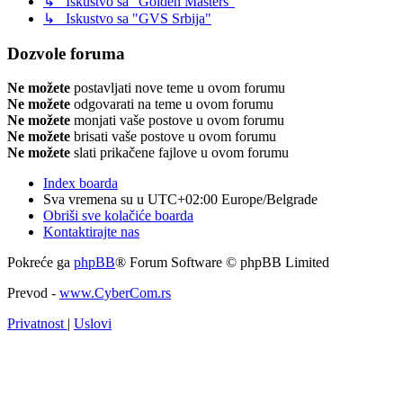
↳ Iskustvo sa "Golden Masters"
↳ Iskustvo sa "GVS Srbija"
Dozvole foruma
Ne možete
postavljati nove teme u ovom forumu
Ne možete
odgovarati na teme u ovom forumu
Ne možete
monjati vaše postove u ovom forumu
Ne možete
brisati vaše postove u ovom forumu
Ne možete
slati prikačene fajlove u ovom forumu
Index boarda
Sva vremena su u UTC+02:00 Europe/Belgrade
Obriši sve kolačiće boarda
Kontaktirajte nas
Pokreće ga
phpBB
® Forum Software © phpBB Limited
Prevod -
www.CyberCom.rs
Privatnost
|
Uslovi