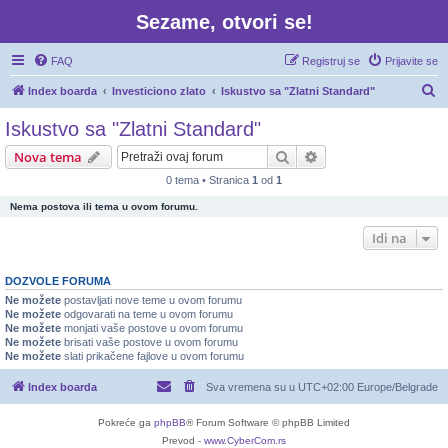
Sezame, otvori se!
FAQ
Registruj se
Prijavite se
P
Index boarda
Investiciono zlato
Iskustvo sa "Zlatni Standard"
r
Iskustvo sa "Zlatni Standard"
e
Pretraga
Napredna pretraga
Nova tema
t
0 tema • Stranica
1
od
1
r
Nema postova ili tema u ovom forumu.
a
g
Idi na
a
DOZVOLE FORUMA
Ne možete
postavljati nove teme u ovom forumu
Ne možete
odgovarati na teme u ovom forumu
Ne možete
monjati vaše postove u ovom forumu
Ne možete
brisati vaše postove u ovom forumu
Ne možete
slati prikačene fajlove u ovom forumu
Index boarda
Sva vremena su u UTC+02:00 Europe/Belgrade
Pokreće ga
phpBB
® Forum Software © phpBB Limited
Prevod -
www.CyberCom.rs