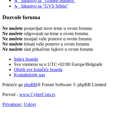
↳ Iskustvo sa "Golden Masters"
↳ Iskustvo sa "GVS Srbija"
Dozvole foruma
Ne možete
postavljati nove teme u ovom forumu
Ne možete
odgovarati na teme u ovom forumu
Ne možete
monjati vaše postove u ovom forumu
Ne možete
brisati vaše postove u ovom forumu
Ne možete
slati prikačene fajlove u ovom forumu
Index boarda
Sva vremena su u UTC+02:00 Europe/Belgrade
Obriši sve kolačiće boarda
Kontaktirajte nas
Pokreće ga
phpBB
® Forum Software © phpBB Limited
Prevod -
www.CyberCom.rs
Privatnost
|
Uslovi