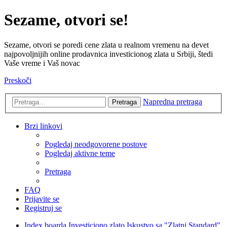
Sezame, otvori se!
Sezame, otvori se poredi cene zlata u realnom vremenu na devet
najpovoljnijih online prodavnica investicionog zlata u Srbiji, štedi
Vaše vreme i Vaš novac
Preskoči
Napredna pretraga
Pretraga
Brzi linkovi
Pogledaj neodgovorene postove
Pogledaj aktivne teme
Pretraga
FAQ
Prijavite se
Registruj se
Index boarda
Investiciono zlato
Iskustvo sa "Zlatni Standard"