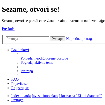
Sezame, otvori se!
Sezame, otvori se poredi cene zlata u realnom vremenu na devet najpov
Preskoči
Napredna pretraga
Pretraga
Brzi linkovi
Pogledaj neodgovorene postove
Pogledaj aktivne teme
Pretraga
FAQ
Prijavite se
Registruj se
Index boarda
Investiciono zlato
Iskustvo sa "Zlatni Standard"
Pretraga