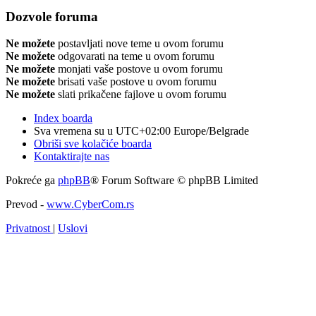
Dozvole foruma
Ne možete
postavljati nove teme u ovom forumu
Ne možete
odgovarati na teme u ovom forumu
Ne možete
monjati vaše postove u ovom forumu
Ne možete
brisati vaše postove u ovom forumu
Ne možete
slati prikačene fajlove u ovom forumu
Index boarda
Sva vremena su u UTC+02:00 Europe/Belgrade
Obriši sve kolačiće boarda
Kontaktirajte nas
Pokreće ga
phpBB
® Forum Software © phpBB Limited
Prevod -
www.CyberCom.rs
Privatnost
|
Uslovi