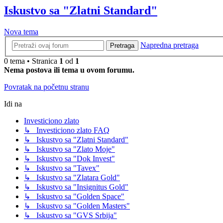
Iskustvo sa "Zlatni Standard"
Nova tema
Napredna pretraga
Pretraga
0 tema • Stranica
1
od
1
Nema postova ili tema u ovom forumu.
Povratak na početnu stranu
Idi na
Investiciono zlato
↳ Investiciono zlato FAQ
↳ Iskustvo sa "Zlatni Standard"
↳ Iskustvo sa "Zlato Moje"
↳ Iskustvo sa "Dok Invest"
↳ Iskustvo sa "Tavex"
↳ Iskustvo sa "Zlatara Gold"
↳ Iskustvo sa "Insignitus Gold"
↳ Iskustvo sa "Golden Space"
↳ Iskustvo sa "Golden Masters"
↳ Iskustvo sa "GVS Srbija"