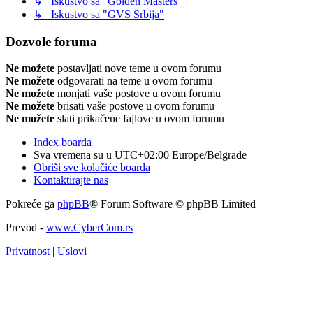
↳ Iskustvo sa "Golden Masters"
↳ Iskustvo sa "GVS Srbija"
Dozvole foruma
Ne možete
postavljati nove teme u ovom forumu
Ne možete
odgovarati na teme u ovom forumu
Ne možete
monjati vaše postove u ovom forumu
Ne možete
brisati vaše postove u ovom forumu
Ne možete
slati prikačene fajlove u ovom forumu
Index boarda
Sva vremena su u UTC+02:00 Europe/Belgrade
Obriši sve kolačiće boarda
Kontaktirajte nas
Pokreće ga
phpBB
® Forum Software © phpBB Limited
Prevod -
www.CyberCom.rs
Privatnost
|
Uslovi