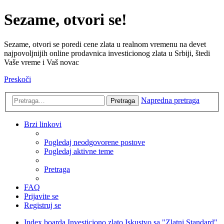
Sezame, otvori se!
Sezame, otvori se poredi cene zlata u realnom vremenu na devet
najpovoljnijih online prodavnica investicionog zlata u Srbiji, štedi
Vaše vreme i Vaš novac
Preskoči
Napredna pretraga
Pretraga
Brzi linkovi
Pogledaj neodgovorene postove
Pogledaj aktivne teme
Pretraga
FAQ
Prijavite se
Registruj se
Index boarda
Investiciono zlato
Iskustvo sa "Zlatni Standard"