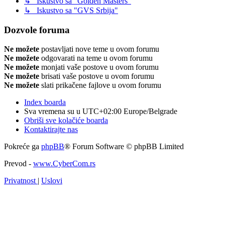
↳ Iskustvo sa "Golden Masters"
↳ Iskustvo sa "GVS Srbija"
Dozvole foruma
Ne možete
postavljati nove teme u ovom forumu
Ne možete
odgovarati na teme u ovom forumu
Ne možete
monjati vaše postove u ovom forumu
Ne možete
brisati vaše postove u ovom forumu
Ne možete
slati prikačene fajlove u ovom forumu
Index boarda
Sva vremena su u UTC+02:00 Europe/Belgrade
Obriši sve kolačiće boarda
Kontaktirajte nas
Pokreće ga
phpBB
® Forum Software © phpBB Limited
Prevod -
www.CyberCom.rs
Privatnost
|
Uslovi