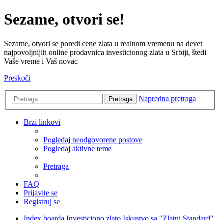
Sezame, otvori se!
Sezame, otvori se poredi cene zlata u realnom vremenu na devet
najpovoljnijih online prodavnica investicionog zlata u Srbiji, štedi
Vaše vreme i Vaš novac
Preskoči
Napredna pretraga
Pretraga
Brzi linkovi
Pogledaj neodgovorene postove
Pogledaj aktivne teme
Pretraga
FAQ
Prijavite se
Registruj se
Index boarda
Investiciono zlato
Iskustvo sa "Zlatni Standard"