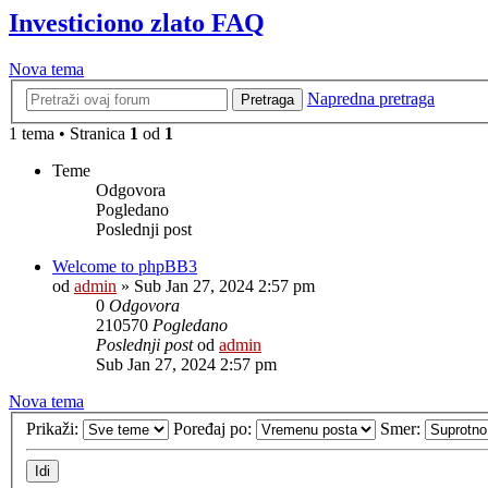
Investiciono zlato FAQ
Nova tema
Napredna pretraga
Pretraga
1 tema • Stranica
1
od
1
Teme
Odgovora
Pogledano
Poslednji post
Welcome to phpBB3
od
admin
»
Sub Jan 27, 2024 2:57 pm
0
Odgovora
210570
Pogledano
Poslednji post
od
admin
Sub Jan 27, 2024 2:57 pm
Nova tema
Prikaži:
Poređaj po:
Smer: