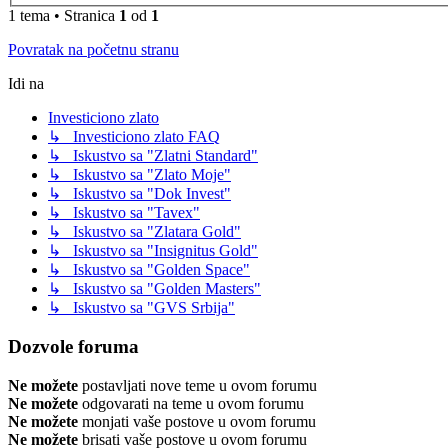
1 tema • Stranica
1
od
1
Povratak na početnu stranu
Idi na
Investiciono zlato
↳ Investiciono zlato FAQ
↳ Iskustvo sa "Zlatni Standard"
↳ Iskustvo sa "Zlato Moje"
↳ Iskustvo sa "Dok Invest"
↳ Iskustvo sa "Tavex"
↳ Iskustvo sa "Zlatara Gold"
↳ Iskustvo sa "Insignitus Gold"
↳ Iskustvo sa "Golden Space"
↳ Iskustvo sa "Golden Masters"
↳ Iskustvo sa "GVS Srbija"
Dozvole foruma
Ne možete
postavljati nove teme u ovom forumu
Ne možete
odgovarati na teme u ovom forumu
Ne možete
monjati vaše postove u ovom forumu
Ne možete
brisati vaše postove u ovom forumu