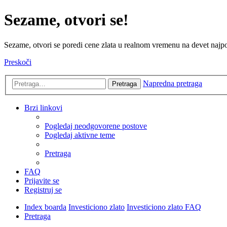
Sezame, otvori se!
Sezame, otvori se poredi cene zlata u realnom vremenu na devet najpov
Preskoči
Napredna pretraga
Pretraga
Brzi linkovi
Pogledaj neodgovorene postove
Pogledaj aktivne teme
Pretraga
FAQ
Prijavite se
Registruj se
Index boarda
Investiciono zlato
Investiciono zlato FAQ
Pretraga