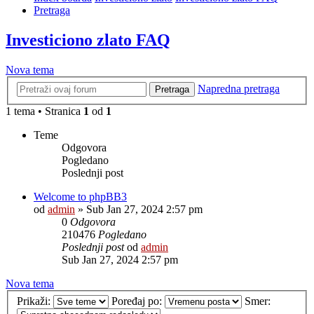
Pretraga
Investiciono zlato FAQ
Nova tema
Napredna pretraga
Pretraga
1 tema • Stranica
1
od
1
Teme
Odgovora
Pogledano
Poslednji post
Welcome to phpBB3
od
admin
»
Sub Jan 27, 2024 2:57 pm
0
Odgovora
210476
Pogledano
Poslednji post
od
admin
Sub Jan 27, 2024 2:57 pm
Nova tema
Prikaži:
Poređaj po:
Smer: