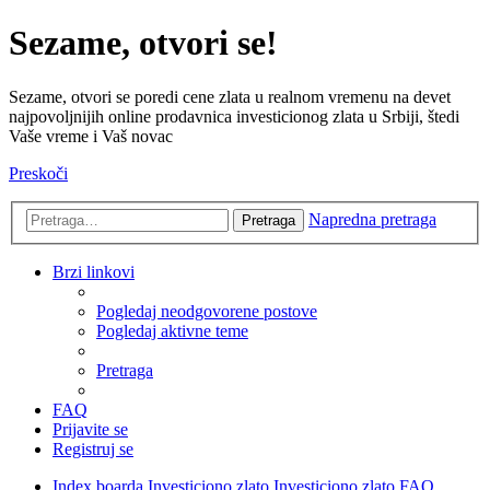
Sezame, otvori se!
Sezame, otvori se poredi cene zlata u realnom vremenu na devet
najpovoljnijih online prodavnica investicionog zlata u Srbiji, štedi
Vaše vreme i Vaš novac
Preskoči
Napredna pretraga
Pretraga
Brzi linkovi
Pogledaj neodgovorene postove
Pogledaj aktivne teme
Pretraga
FAQ
Prijavite se
Registruj se
Index boarda
Investiciono zlato
Investiciono zlato FAQ