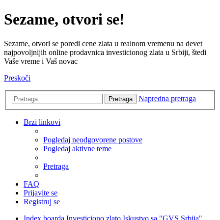
Sezame, otvori se!
Sezame, otvori se poredi cene zlata u realnom vremenu na devet
najpovoljnijih online prodavnica investicionog zlata u Srbiji, štedi
Vaše vreme i Vaš novac
Preskoči
Napredna pretraga
Pretraga
Brzi linkovi
Pogledaj neodgovorene postove
Pogledaj aktivne teme
Pretraga
FAQ
Prijavite se
Registruj se
Index boarda
Investiciono zlato
Iskustvo sa "GVS Srbija"