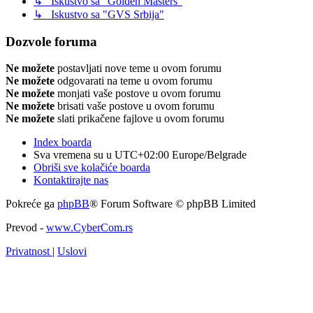
↳ Iskustvo sa "Golden Masters"
↳ Iskustvo sa "GVS Srbija"
Dozvole foruma
Ne možete
postavljati nove teme u ovom forumu
Ne možete
odgovarati na teme u ovom forumu
Ne možete
monjati vaše postove u ovom forumu
Ne možete
brisati vaše postove u ovom forumu
Ne možete
slati prikačene fajlove u ovom forumu
Index boarda
Sva vremena su u UTC+02:00 Europe/Belgrade
Obriši sve kolačiće boarda
Kontaktirajte nas
Pokreće ga
phpBB
® Forum Software © phpBB Limited
Prevod -
www.CyberCom.rs
Privatnost
|
Uslovi