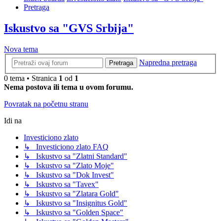
Pretraga
Iskustvo sa "GVS Srbija"
Nova tema
Napredna pretraga
Pretraga
0 tema • Stranica
1
od
1
Nema postova ili tema u ovom forumu.
Povratak na početnu stranu
Idi na
Investiciono zlato
↳ Investiciono zlato FAQ
↳ Iskustvo sa "Zlatni Standard"
↳ Iskustvo sa "Zlato Moje"
↳ Iskustvo sa "Dok Invest"
↳ Iskustvo sa "Tavex"
↳ Iskustvo sa "Zlatara Gold"
↳ Iskustvo sa "Insignitus Gold"
↳ Iskustvo sa "Golden Space"