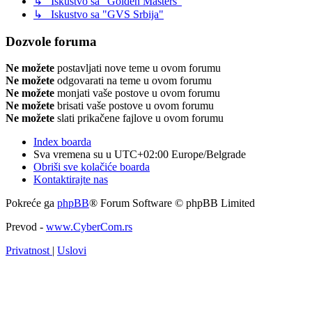
↳ Iskustvo sa "Golden Masters"
↳ Iskustvo sa "GVS Srbija"
Dozvole foruma
Ne možete
postavljati nove teme u ovom forumu
Ne možete
odgovarati na teme u ovom forumu
Ne možete
monjati vaše postove u ovom forumu
Ne možete
brisati vaše postove u ovom forumu
Ne možete
slati prikačene fajlove u ovom forumu
Index boarda
Sva vremena su u UTC+02:00 Europe/Belgrade
Obriši sve kolačiće boarda
Kontaktirajte nas
Pokreće ga
phpBB
® Forum Software © phpBB Limited
Prevod -
www.CyberCom.rs
Privatnost
|
Uslovi