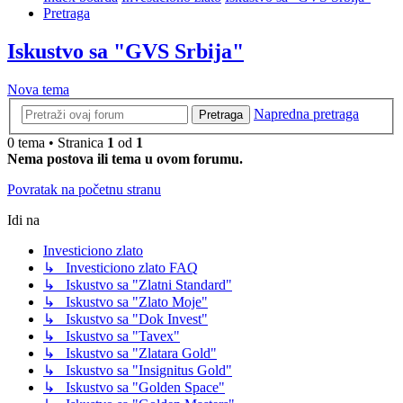
Pretraga
Iskustvo sa "GVS Srbija"
Nova tema
Napredna pretraga
Pretraga
0 tema • Stranica
1
od
1
Nema postova ili tema u ovom forumu.
Povratak na početnu stranu
Idi na
Investiciono zlato
↳ Investiciono zlato FAQ
↳ Iskustvo sa "Zlatni Standard"
↳ Iskustvo sa "Zlato Moje"
↳ Iskustvo sa "Dok Invest"
↳ Iskustvo sa "Tavex"
↳ Iskustvo sa "Zlatara Gold"
↳ Iskustvo sa "Insignitus Gold"
↳ Iskustvo sa "Golden Space"