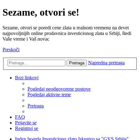
Sezame, otvori se!
Sezame, otvori se poredi cene zlata u realnom vremenu na devet
najpovoljnijih online prodavnica investicionog zlata u Srbiji, štedi
Vaše vreme i Vaš novac
Preskoči
Napredna pretraga
Pretraga
Brzi linkovi
Pogledaj neodgovorene postove
Pogledaj aktivne teme
Pretraga
FAQ
Prijavite se
Registruj se
Index boarda
Investiciono zlato
Iskustvo sa "GVS Srbija"