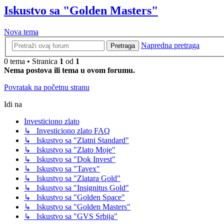
Iskustvo sa "Golden Masters"
Nova tema
Napredna pretraga
Pretraga
0 tema • Stranica
1
od
1
Nema postova ili tema u ovom forumu.
Povratak na početnu stranu
Idi na
Investiciono zlato
↳ Investiciono zlato FAQ
↳ Iskustvo sa "Zlatni Standard"
↳ Iskustvo sa "Zlato Moje"
↳ Iskustvo sa "Dok Invest"
↳ Iskustvo sa "Tavex"
↳ Iskustvo sa "Zlatara Gold"
↳ Iskustvo sa "Insignitus Gold"
↳ Iskustvo sa "Golden Space"
↳ Iskustvo sa "Golden Masters"
↳ Iskustvo sa "GVS Srbija"