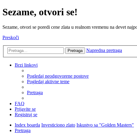
Sezame, otvori se!
Sezame, otvori se poredi cene zlata u realnom vremenu na devet najpov
Preskoči
Napredna pretraga
Pretraga
Brzi linkovi
Pogledaj neodgovorene postove
Pogledaj aktivne teme
Pretraga
FAQ
Prijavite se
Registruj se
Index boarda
Investiciono zlato
Iskustvo sa "Golden Masters"
Pretraga