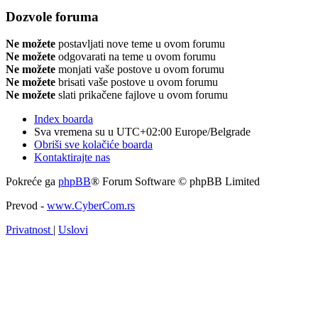
Dozvole foruma
Ne možete
postavljati nove teme u ovom forumu
Ne možete
odgovarati na teme u ovom forumu
Ne možete
monjati vaše postove u ovom forumu
Ne možete
brisati vaše postove u ovom forumu
Ne možete
slati prikačene fajlove u ovom forumu
Index boarda
Sva vremena su u UTC+02:00 Europe/Belgrade
Obriši sve kolačiće boarda
Kontaktirajte nas
Pokreće ga
phpBB
® Forum Software © phpBB Limited
Prevod -
www.CyberCom.rs
Privatnost
|
Uslovi