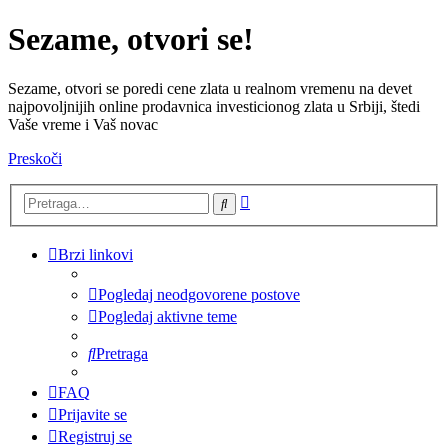
Sezame, otvori se!
Sezame, otvori se poredi cene zlata u realnom vremenu na devet
najpovoljnijih online prodavnica investicionog zlata u Srbiji, štedi
Vaše vreme i Vaš novac
Preskoči
Napredna
Pretraga
pretraga
Brzi linkovi
Pogledaj neodgovorene postove
Pogledaj aktivne teme
Pretraga
FAQ
Prijavite se
Registruj se