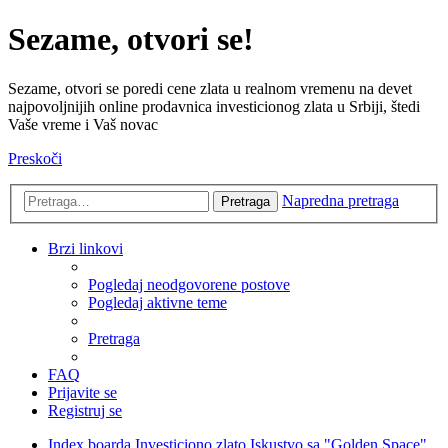
Sezame, otvori se!
Sezame, otvori se poredi cene zlata u realnom vremenu na devet
najpovoljnijih online prodavnica investicionog zlata u Srbiji, štedi
Vaše vreme i Vaš novac
Preskoči
Napredna pretraga
Pretraga
Brzi linkovi
Pogledaj neodgovorene postove
Pogledaj aktivne teme
Pretraga
FAQ
Prijavite se
Registruj se
Index boarda
Investiciono zlato
Iskustvo sa "Golden Space"