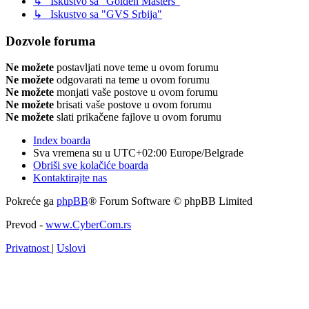
↳ Iskustvo sa "Golden Masters"
↳ Iskustvo sa "GVS Srbija"
Dozvole foruma
Ne možete
postavljati nove teme u ovom forumu
Ne možete
odgovarati na teme u ovom forumu
Ne možete
monjati vaše postove u ovom forumu
Ne možete
brisati vaše postove u ovom forumu
Ne možete
slati prikačene fajlove u ovom forumu
Index boarda
Sva vremena su u UTC+02:00 Europe/Belgrade
Obriši sve kolačiće boarda
Kontaktirajte nas
Pokreće ga
phpBB
® Forum Software © phpBB Limited
Prevod -
www.CyberCom.rs
Privatnost
|
Uslovi