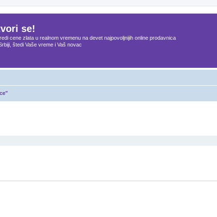
vori se!
edi cene zlata u realnom vremenu na devet najpovoljnijih online prodavnica
Srbiji, štedi Vaše vreme i Vaš novac
ce"
dna pretraga