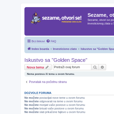
Sezame, ot
Sezame, otvori se por
investicionog zlata u 
Brzi linkovi
FAQ
Index boarda
Investiciono zlato
Iskustvo sa "Golden Spa
Iskustvo sa "Golden Space"
Pretraga
Napre
Nova tema
Nema postova ili tema u ovom forumu.
Povratak na početnu stranu
DOZVOLE FORUMA
Ne možete
postavljati nove teme u ovom forumu
Ne možete
odgovarati na teme u ovom forumu
Ne možete
monjati vaše postove u ovom forumu
Ne možete
brisati vaše postove u ovom forumu
Ne možete
slati prikačene fajlove u ovom forumu