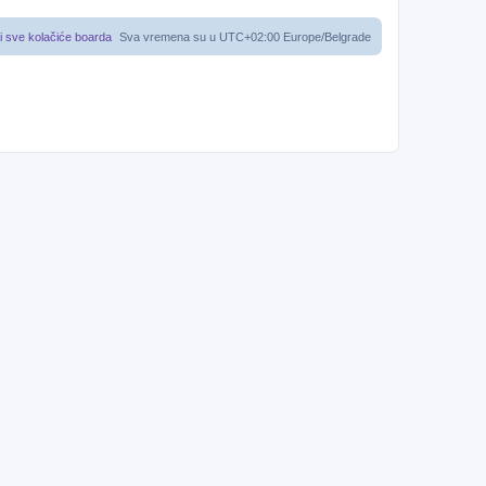
i sve kolačiće boarda
Sva vremena su u UTC+02:00 Europe/Belgrade