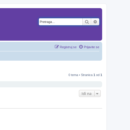
Pretraga
Napredna pretra
Registruj se
Prijavite se
0 tema • Stranica
1
od
1
Idi na