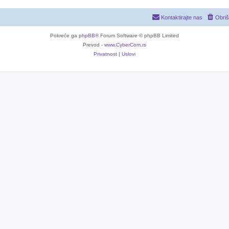
Kontaktirajte nas
Obriš
Pokreće ga
phpBB
® Forum Software © phpBB Limited
Prevod -
www.CyberCom.rs
Privatnost
|
Uslovi