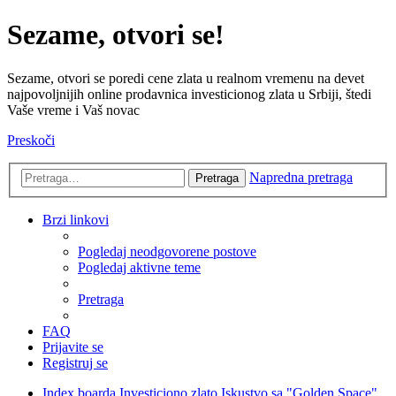
Sezame, otvori se!
Sezame, otvori se poredi cene zlata u realnom vremenu na devet
najpovoljnijih online prodavnica investicionog zlata u Srbiji, štedi
Vaše vreme i Vaš novac
Preskoči
Napredna pretraga
Pretraga
Brzi linkovi
Pogledaj neodgovorene postove
Pogledaj aktivne teme
Pretraga
FAQ
Prijavite se
Registruj se
Index boarda
Investiciono zlato
Iskustvo sa "Golden Space"