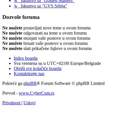
↳ Iskustvo sa "Golden Masters"
↳ Iskustvo sa "GVS Srbija"
Dozvole foruma
Ne možete
postavljati nove teme u ovom forumu
Ne možete
odgovarati na teme u ovom forumu
Ne možete
monjati vaše postove u ovom forumu
Ne možete
brisati vaše postove u ovom forumu
Ne možete
slati prikačene fajlove u ovom forumu
Index boarda
Sva vremena su u UTC+02:00 Europe/Belgrade
Obriši sve kolačiće boarda
Kontaktirajte nas
Pokreće ga
phpBB
® Forum Software © phpBB Limited
Prevod -
www.CyberCom.rs
Privatnost
|
Uslovi