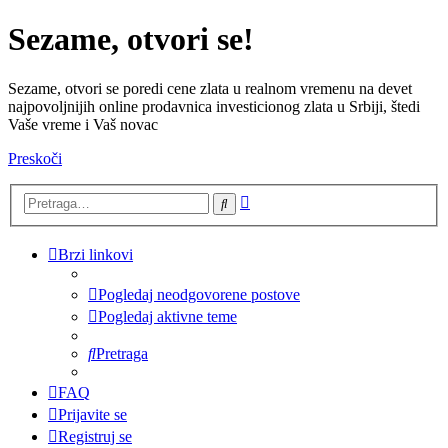
Sezame, otvori se!
Sezame, otvori se poredi cene zlata u realnom vremenu na devet
najpovoljnijih online prodavnica investicionog zlata u Srbiji, štedi
Vaše vreme i Vaš novac
Preskoči
Napredna
Pretraga
pretraga
Brzi linkovi
Pogledaj neodgovorene postove
Pogledaj aktivne teme
Pretraga
FAQ
Prijavite se
Registruj se