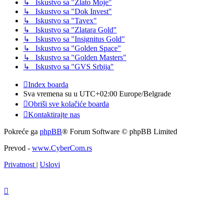
↳ Iskustvo sa "Zlato Moje"
↳ Iskustvo sa "Dok Invest"
↳ Iskustvo sa "Tavex"
↳ Iskustvo sa "Zlatara Gold"
↳ Iskustvo sa "Insignitus Gold"
↳ Iskustvo sa "Golden Space"
↳ Iskustvo sa "Golden Masters"
↳ Iskustvo sa "GVS Srbija"
Index boarda
Sva vremena su u UTC+02:00 Europe/Belgrade
Obriši sve kolačiće boarda
Kontaktirajte nas
Pokreće ga
phpBB
® Forum Software © phpBB Limited
Prevod -
www.CyberCom.rs
Privatnost
|
Uslovi