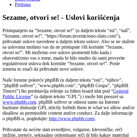
Pretraga
Sezame, otvori se! - Uslovi korišćenja
Pristupanjem na “Sezame, otvori se!” (u daljem tekstu “mi”, “naš”,
“Sezame, otvori se!”, “https://forum.investiciono-zlato.com”),
prihvatate uslove navedene u daljem tekstu uslove. Ako se ne slažete
sa uslovima molimo vas da ne pristupate i/ili koristite “Sezame,
otvori se!”. Mi možemo ove uslove promeniti bilo kada i
obavestićemo vas o tome, mada bi bilo mudro da sami proverite
regulativnost uslova dok koristite “Sezame, otvori se!”. Posle
izmena to znači da prihvatate nove uslove.
Naše forume pokreće phpBB (u daljem tekstu “oni”, “njihov”,
“phpBB softver”, “www.phpbb.com”, “phpBB Grupa”, “phpBB
Timovi”) što predstavlja rešenje za bilten board idat pod “
General
Public License
” (u daljem tekstu “GPL”) i može biti preuzet sa
www.phpbb.com
. phpBB softver se odnosi samo na Internet
bazirane diskusije GPL strictly forbids them in what we allow and/or
disallow as permissible content and/or conduct. Za dalje informacije
o phpBB-u, pogledajte:
http://www.phpbb.com/
.
Prihvatate da nećete slati uvredljive, vulgarne, kleveničke, reči
mržnje, preteće, seksualno orijentisane reči ili bilo kakav materijal