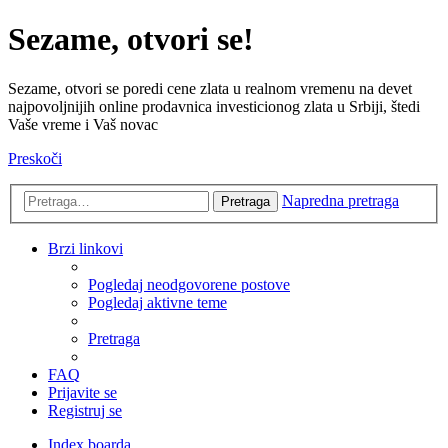
Sezame, otvori se!
Sezame, otvori se poredi cene zlata u realnom vremenu na devet
najpovoljnijih online prodavnica investicionog zlata u Srbiji, štedi
Vaše vreme i Vaš novac
Preskoči
Napredna pretraga
Pretraga
Brzi linkovi
Pogledaj neodgovorene postove
Pogledaj aktivne teme
Pretraga
FAQ
Prijavite se
Registruj se
Index boarda