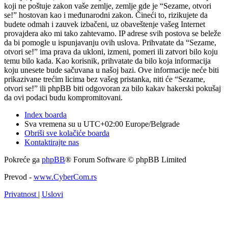
koji ne poštuje zakon vaše zemlje, zemlje gde je “Sezame, otvori
se!” hostovan kao i međunarodni zakon. Čineći to, rizikujete da
budete odmah i zauvek izbačeni, uz obaveštenje vašeg Internet
provajdera ako mi tako zahtevamo. IP adrese svih postova se beleže
da bi pomogle u ispunjavanju ovih uslova. Prihvatate da “Sezame,
otvori se!” ima prava da ukloni, izmeni, pomeri ili zatvori bilo koju
temu bilo kada. Kao korisnik, prihvatate da bilo koja informacija
koju unesete bude sačuvana u našoj bazi. Ove informacije neće biti
prikazivane trećim licima bez vašeg pristanka, niti će “Sezame,
otvori se!” ili phpBB biti odgovoran za bilo kakav hakerski pokušaj
da ovi podaci budu kompromitovani.
Index boarda
Sva vremena su u UTC+02:00 Europe/Belgrade
Obriši sve kolačiće boarda
Kontaktirajte nas
Pokreće ga
phpBB
® Forum Software © phpBB Limited
Prevod -
www.CyberCom.rs
Privatnost
|
Uslovi