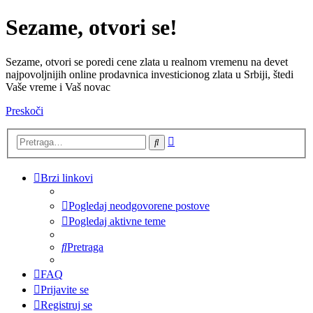
Sezame, otvori se!
Sezame, otvori se poredi cene zlata u realnom vremenu na devet
najpovoljnijih online prodavnica investicionog zlata u Srbiji, štedi
Vaše vreme i Vaš novac
Preskoči
Napredna
Pretraga
pretraga
Brzi linkovi
Pogledaj neodgovorene postove
Pogledaj aktivne teme
Pretraga
FAQ
Prijavite se
Registruj se