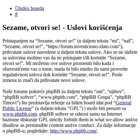
Index boarda
Pretraga
Sezame, otvori se! - Uslovi korišćenja
Pristupanjem na “Sezame, otvori se!” (u daljem tekstu “mi”, “naš”,
“Sezame, otvori se!”, “https://forum.investiciono-zlato.com”),
prihvatate uslove navedene u daljem tekstu uslove. Ako se ne slažete
sa uslovima molimo vas da ne pristupate i/ili koristite “Sezame,
otvori se!”. Mi možemo ove uslove promeniti bilo kada i
obavestićemo vas o tome, mada bi bilo mudro da sami proverite
regulativnost uslova dok koristite “Sezame, otvori se!”. Posle
izmena to znači da prihvatate nove uslove.
Naše forume pokreće phpBB (u daljem tekstu “oni”, “njihov”,
“phpBB softver”, “www.phpbb.com”, “phpBB Grupa”, “phpBB
Timovi”) što predstavlja rešenje za bilten board idat pod “
General
Public License
” (u daljem tekstu “GPL”) i može biti preuzet sa
www.phpbb.com
. phpBB softver se odnosi samo na Internet
bazirane diskusije GPL strictly forbids them in what we allow and/or
disallow as permissible content and/or conduct. Za dalje informacije
o phpBB-u, pogledajte:
http://www.phpbb.com/
.