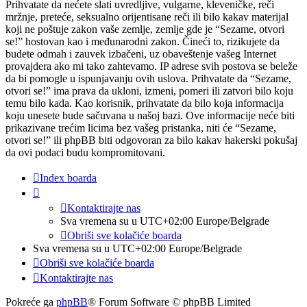
Prihvatate da nećete slati uvredljive, vulgarne, kleveničke, reči
mržnje, preteće, seksualno orijentisane reči ili bilo kakav materijal
koji ne poštuje zakon vaše zemlje, zemlje gde je “Sezame, otvori
se!” hostovan kao i međunarodni zakon. Čineći to, rizikujete da
budete odmah i zauvek izbačeni, uz obaveštenje vašeg Internet
provajdera ako mi tako zahtevamo. IP adrese svih postova se beleže
da bi pomogle u ispunjavanju ovih uslova. Prihvatate da “Sezame,
otvori se!” ima prava da ukloni, izmeni, pomeri ili zatvori bilo koju
temu bilo kada. Kao korisnik, prihvatate da bilo koja informacija
koju unesete bude sačuvana u našoj bazi. Ove informacije neće biti
prikazivane trećim licima bez vašeg pristanka, niti će “Sezame,
otvori se!” ili phpBB biti odgovoran za bilo kakav hakerski pokušaj
da ovi podaci budu kompromitovani.
Index boarda
Kontaktirajte nas
Sva vremena su u UTC+02:00 Europe/Belgrade
Obriši sve kolačiće boarda
Sva vremena su u UTC+02:00 Europe/Belgrade
Obriši sve kolačiće boarda
Kontaktirajte nas
Pokreće ga
phpBB
® Forum Software © phpBB Limited