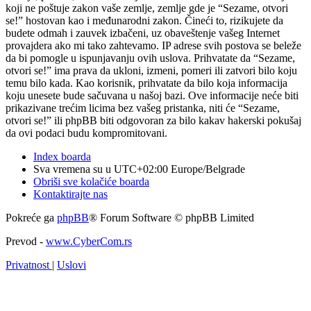
koji ne poštuje zakon vaše zemlje, zemlje gde je “Sezame, otvori
se!” hostovan kao i međunarodni zakon. Čineći to, rizikujete da
budete odmah i zauvek izbačeni, uz obaveštenje vašeg Internet
provajdera ako mi tako zahtevamo. IP adrese svih postova se beleže
da bi pomogle u ispunjavanju ovih uslova. Prihvatate da “Sezame,
otvori se!” ima prava da ukloni, izmeni, pomeri ili zatvori bilo koju
temu bilo kada. Kao korisnik, prihvatate da bilo koja informacija
koju unesete bude sačuvana u našoj bazi. Ove informacije neće biti
prikazivane trećim licima bez vašeg pristanka, niti će “Sezame,
otvori se!” ili phpBB biti odgovoran za bilo kakav hakerski pokušaj
da ovi podaci budu kompromitovani.
Index boarda
Sva vremena su u UTC+02:00 Europe/Belgrade
Obriši sve kolačiće boarda
Kontaktirajte nas
Pokreće ga
phpBB
® Forum Software © phpBB Limited
Prevod -
www.CyberCom.rs
Privatnost
|
Uslovi