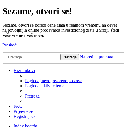
Sezame, otvori se!
Sezame, otvori se poredi cene zlata u realnom vremenu na devet
najpovoljnijih online prodavnica investicionog zlata u Srbiji, štedi
Vaše vreme i Vaš novac
Preskoči
Napredna pretraga
Pretraga
Brzi linkovi
Pogledaj neodgovorene postove
Pogledaj aktivne teme
Pretraga
FAQ
Prijavite se
Registruj se
Index boarda