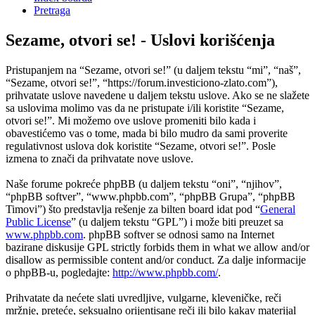
Pretraga
Sezame, otvori se! - Uslovi korišćenja
Pristupanjem na “Sezame, otvori se!” (u daljem tekstu “mi”, “naš”,
“Sezame, otvori se!”, “https://forum.investiciono-zlato.com”),
prihvatate uslove navedene u daljem tekstu uslove. Ako se ne slažete
sa uslovima molimo vas da ne pristupate i/ili koristite “Sezame,
otvori se!”. Mi možemo ove uslove promeniti bilo kada i
obavestićemo vas o tome, mada bi bilo mudro da sami proverite
regulativnost uslova dok koristite “Sezame, otvori se!”. Posle
izmena to znači da prihvatate nove uslove.
Naše forume pokreće phpBB (u daljem tekstu “oni”, “njihov”,
“phpBB softver”, “www.phpbb.com”, “phpBB Grupa”, “phpBB
Timovi”) što predstavlja rešenje za bilten board idat pod “
General
Public License
” (u daljem tekstu “GPL”) i može biti preuzet sa
www.phpbb.com
. phpBB softver se odnosi samo na Internet
bazirane diskusije GPL strictly forbids them in what we allow and/or
disallow as permissible content and/or conduct. Za dalje informacije
o phpBB-u, pogledajte:
http://www.phpbb.com/
.
Prihvatate da nećete slati uvredljive, vulgarne, kleveničke, reči
mržnje, preteće, seksualno orijentisane reči ili bilo kakav materijal