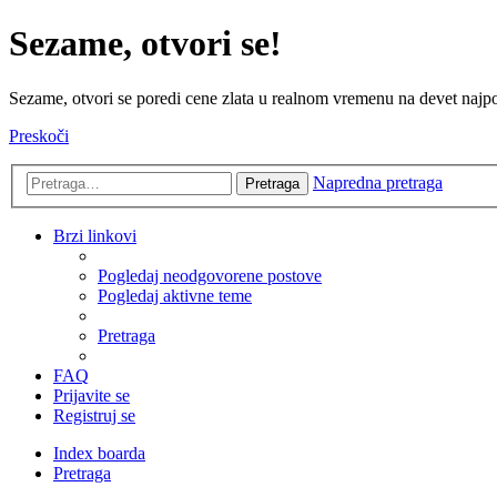
Sezame, otvori se!
Sezame, otvori se poredi cene zlata u realnom vremenu na devet najpov
Preskoči
Napredna pretraga
Pretraga
Brzi linkovi
Pogledaj neodgovorene postove
Pogledaj aktivne teme
Pretraga
FAQ
Prijavite se
Registruj se
Index boarda
Pretraga