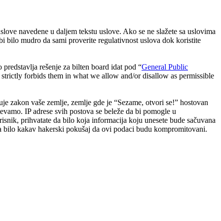
 uslove navedene u daljem tekstu uslove. Ako se ne slažete sa uslovima
i bilo mudro da sami proverite regulativnost uslova dok koristite
dstavlja rešenje za bilten board idat pod “
General Public
strictly forbids them in what we allow and/or disallow as permissible
oštuje zakon vaše zemlje, zemlje gde je “Sezame, otvori se!” hostovan
tevamo. IP adrese svih postova se beleže da bi pomogle u
risnik, prihvatate da bilo koja informacija koju unesete bude sačuvana
n za bilo kakav hakerski pokušaj da ovi podaci budu kompromitovani.