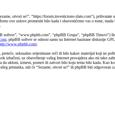
ezame, otvori se!”, “https://forum.investiciono-zlato.com”), prihvatate
možemo ove uslove promeniti bilo kada i obavestićemo vas o tome, mada b
.
B softver”, “www.phpbb.com”, “phpBB Grupa”, “phpBB Timovi”) što pre
com
. phpBB softver se odnosi samo na Internet bazirane diskusije GPL 
http://www.phpbb.com/
.
e, preteće, seksualno orijentisane reči ili bilo kakav materijal koji ne p
vek izbačeni, uz obaveštenje vašeg Internet provajdera ako mi tako zah
 da ukloni, izmeni, pomeri ili zatvori bilo koju temu bilo kada. Kao ko
 vašeg pristanka, niti će “Sezame, otvori se!” ili phpBB biti odgovora