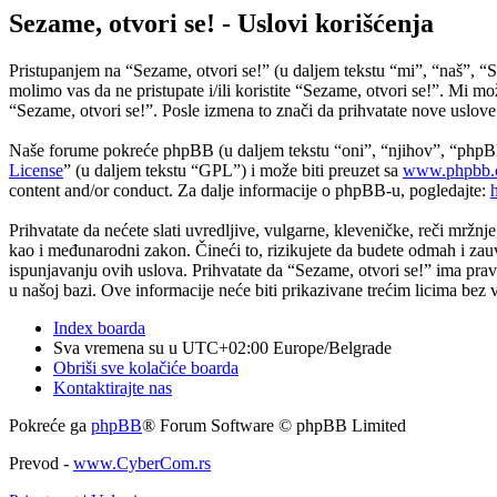
Sezame, otvori se! - Uslovi korišćenja
Pristupanjem na “Sezame, otvori se!” (u daljem tekstu “mi”, “naš”, “S
molimo vas da ne pristupate i/ili koristite “Sezame, otvori se!”. Mi 
“Sezame, otvori se!”. Posle izmena to znači da prihvatate nove uslove
Naše forume pokreće phpBB (u daljem tekstu “oni”, “njihov”, “phpB
License
” (u daljem tekstu “GPL”) i može biti preuzet sa
www.phpbb.
content and/or conduct. Za dalje informacije o phpBB-u, pogledajte:
Prihvatate da nećete slati uvredljive, vulgarne, kleveničke, reči mržnj
kao i međunarodni zakon. Čineći to, rizikujete da budete odmah i zau
ispunjavanju ovih uslova. Prihvatate da “Sezame, otvori se!” ima prava
u našoj bazi. Ove informacije neće biti prikazivane trećim licima bez
Index boarda
Sva vremena su u UTC+02:00 Europe/Belgrade
Obriši sve kolačiće boarda
Kontaktirajte nas
Pokreće ga
phpBB
® Forum Software © phpBB Limited
Prevod -
www.CyberCom.rs