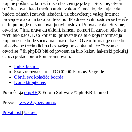
koji ne poštuje zakon vaše zemlje, zemlje gde je “Sezame, otvori
se!” hostovan kao i međunarodni zakon. Čineći to, rizikujete da
budete odmah i zauvek izbačeni, uz obaveštenje vašeg Internet
provajdera ako mi tako zahtevamo. IP adrese svih postova se beleže
da bi pomogle u ispunjavanju ovih uslova. Prihvatate da “Sezame,
otvori se!” ima prava da ukloni, izmeni, pomeri ili zatvori bilo koju
temu bilo kada. Kao korisnik, prihvatate da bilo koja informacija
koju unesete bude sačuvana u našoj bazi. Ove informacije neće biti
prikazivane trećim licima bez vašeg pristanka, niti će “Sezame,
otvori se!” ili phpBB biti odgovoran za bilo kakav hakerski pokušaj
da ovi podaci budu kompromitovani.
Index boarda
Sva vremena su u UTC+02:00 Europe/Belgrade
Obriši sve kolačiće boarda
Kontaktirajte nas
Pokreće ga
phpBB
® Forum Software © phpBB Limited
Prevod -
www.CyberCom.rs
Privatnost
|
Uslovi