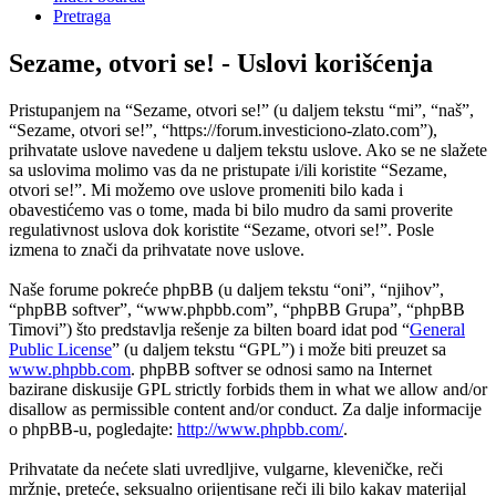
Pretraga
Sezame, otvori se! - Uslovi korišćenja
Pristupanjem na “Sezame, otvori se!” (u daljem tekstu “mi”, “naš”,
“Sezame, otvori se!”, “https://forum.investiciono-zlato.com”),
prihvatate uslove navedene u daljem tekstu uslove. Ako se ne slažete
sa uslovima molimo vas da ne pristupate i/ili koristite “Sezame,
otvori se!”. Mi možemo ove uslove promeniti bilo kada i
obavestićemo vas o tome, mada bi bilo mudro da sami proverite
regulativnost uslova dok koristite “Sezame, otvori se!”. Posle
izmena to znači da prihvatate nove uslove.
Naše forume pokreće phpBB (u daljem tekstu “oni”, “njihov”,
“phpBB softver”, “www.phpbb.com”, “phpBB Grupa”, “phpBB
Timovi”) što predstavlja rešenje za bilten board idat pod “
General
Public License
” (u daljem tekstu “GPL”) i može biti preuzet sa
www.phpbb.com
. phpBB softver se odnosi samo na Internet
bazirane diskusije GPL strictly forbids them in what we allow and/or
disallow as permissible content and/or conduct. Za dalje informacije
o phpBB-u, pogledajte:
http://www.phpbb.com/
.
Prihvatate da nećete slati uvredljive, vulgarne, kleveničke, reči
mržnje, preteće, seksualno orijentisane reči ili bilo kakav materijal