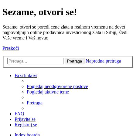
Sezame, otvori se!
Sezame, otvori se poredi cene zlata u realnom vremenu na devet
najpovoljnijih online prodavnica investicionog zlata u Srbiji, štedi
Vaše vreme i Vaš novac
Preskoči
Napredna pretraga
Pretraga
Brzi linkovi
Pogledaj neodgovorene postove
Pogledaj aktivne teme
Pretraga
FAQ
Prijavite se
Registruj se
Index boarda