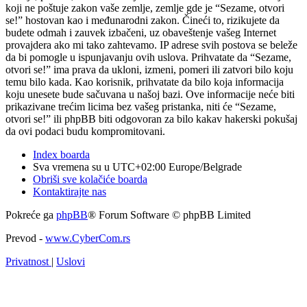
koji ne poštuje zakon vaše zemlje, zemlje gde je “Sezame, otvori
se!” hostovan kao i međunarodni zakon. Čineći to, rizikujete da
budete odmah i zauvek izbačeni, uz obaveštenje vašeg Internet
provajdera ako mi tako zahtevamo. IP adrese svih postova se beleže
da bi pomogle u ispunjavanju ovih uslova. Prihvatate da “Sezame,
otvori se!” ima prava da ukloni, izmeni, pomeri ili zatvori bilo koju
temu bilo kada. Kao korisnik, prihvatate da bilo koja informacija
koju unesete bude sačuvana u našoj bazi. Ove informacije neće biti
prikazivane trećim licima bez vašeg pristanka, niti će “Sezame,
otvori se!” ili phpBB biti odgovoran za bilo kakav hakerski pokušaj
da ovi podaci budu kompromitovani.
Index boarda
Sva vremena su u UTC+02:00 Europe/Belgrade
Obriši sve kolačiće boarda
Kontaktirajte nas
Pokreće ga
phpBB
® Forum Software © phpBB Limited
Prevod -
www.CyberCom.rs
Privatnost
|
Uslovi