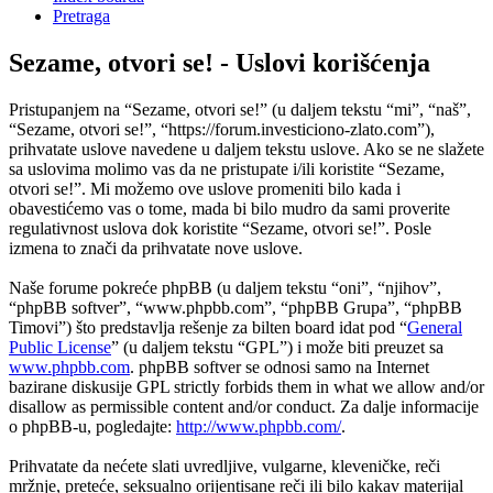
Pretraga
Sezame, otvori se! - Uslovi korišćenja
Pristupanjem na “Sezame, otvori se!” (u daljem tekstu “mi”, “naš”,
“Sezame, otvori se!”, “https://forum.investiciono-zlato.com”),
prihvatate uslove navedene u daljem tekstu uslove. Ako se ne slažete
sa uslovima molimo vas da ne pristupate i/ili koristite “Sezame,
otvori se!”. Mi možemo ove uslove promeniti bilo kada i
obavestićemo vas o tome, mada bi bilo mudro da sami proverite
regulativnost uslova dok koristite “Sezame, otvori se!”. Posle
izmena to znači da prihvatate nove uslove.
Naše forume pokreće phpBB (u daljem tekstu “oni”, “njihov”,
“phpBB softver”, “www.phpbb.com”, “phpBB Grupa”, “phpBB
Timovi”) što predstavlja rešenje za bilten board idat pod “
General
Public License
” (u daljem tekstu “GPL”) i može biti preuzet sa
www.phpbb.com
. phpBB softver se odnosi samo na Internet
bazirane diskusije GPL strictly forbids them in what we allow and/or
disallow as permissible content and/or conduct. Za dalje informacije
o phpBB-u, pogledajte:
http://www.phpbb.com/
.
Prihvatate da nećete slati uvredljive, vulgarne, kleveničke, reči
mržnje, preteće, seksualno orijentisane reči ili bilo kakav materijal