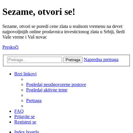
Sezame, otvori se!
Sezame, otvori se poredi cene zlata u realnom vremenu na devet
najpovoljnijih online prodavnica investicionog zlata u Srbiji, štedi
Vaše vreme i Vaš novac
Preskoči
Napredna pretraga
Pretraga
Brzi linkovi
Pogledaj neodgovorene postove
Pogledaj aktivne teme
Pretraga
FAQ
Prijavite se
Registruj se
Index boarda