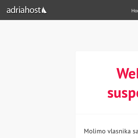
Ho
Web
susp
Molimo vlasnika sa