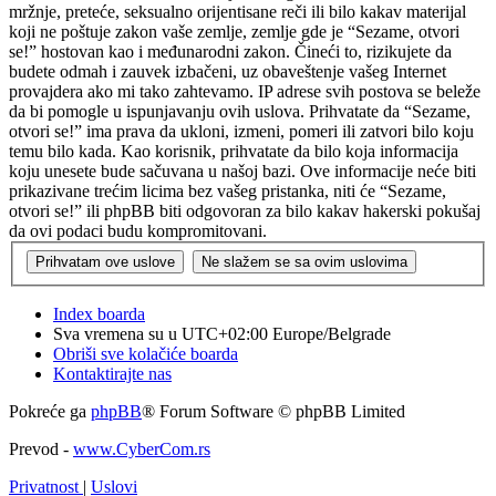
mržnje, preteće, seksualno orijentisane reči ili bilo kakav materijal
koji ne poštuje zakon vaše zemlje, zemlje gde je “Sezame, otvori
se!” hostovan kao i međunarodni zakon. Čineći to, rizikujete da
budete odmah i zauvek izbačeni, uz obaveštenje vašeg Internet
provajdera ako mi tako zahtevamo. IP adrese svih postova se beleže
da bi pomogle u ispunjavanju ovih uslova. Prihvatate da “Sezame,
otvori se!” ima prava da ukloni, izmeni, pomeri ili zatvori bilo koju
temu bilo kada. Kao korisnik, prihvatate da bilo koja informacija
koju unesete bude sačuvana u našoj bazi. Ove informacije neće biti
prikazivane trećim licima bez vašeg pristanka, niti će “Sezame,
otvori se!” ili phpBB biti odgovoran za bilo kakav hakerski pokušaj
da ovi podaci budu kompromitovani.
Index boarda
Sva vremena su u UTC+02:00 Europe/Belgrade
Obriši sve kolačiće boarda
Kontaktirajte nas
Pokreće ga
phpBB
® Forum Software © phpBB Limited
Prevod -
www.CyberCom.rs
Privatnost
|
Uslovi