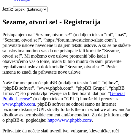
Jezik:
Sezame, otvori se! - Registracija
Pristupanjem na “Sezame, otvori se!” (u daljem tekstu “mi”, “naš”,
“Sezame, otvori se!”, “https://forum.investiciono-zlato.com”),
prihvatate uslove navedene u daljem tekstu uslove. Ako se ne slažete
sa uslovima molimo vas da ne pristupate i/ili koristite “Sezame,
otvori se!”. Mi možemo ove uslove promeniti bilo kada i
obavestićemo vas o tome, mada bi bilo mudro da sami proverite
regulativnost uslova dok koristite “Sezame, otvori se!”. Posle
izmena to znači da prihvatate nove uslove.
Naše forume pokreće phpBB (u daljem tekstu “oni”, “njihov”,
“phpBB softver”, “www.phpbb.com”, “phpBB Grupa”, “phpBB
Timovi”) što predstavlja rešenje za bilten board idat pod “
General
Public License
” (u daljem tekstu “GPL”) i može biti preuzet sa
www.phpbb.com
. phpBB softver se odnosi samo na Internet
bazirane diskusije GPL strictly forbids them in what we allow and/or
disallow as permissible content and/or conduct. Za dalje informacije
o phpBB-u, pogledajte:
http://www.phpbb.com/
.
Prihvatate da nećete slati uvredljive, vulgarne, kleveničke, reči