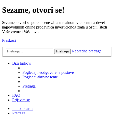
Sezame, otvori se!
Sezame, otvori se poredi cene zlata u realnom vremenu na devet
najpovoljnijih online prodavnica investicionog zlata u Srbiji, štedi
Vaše vreme i Vaš novac
Preskoči
Napredna pretraga
Pretraga
Brzi linkovi
Pogledaj neodgovorene postove
Pogledaj aktivne teme
Pretraga
FAQ
Prijavite se
Index boarda
Pretraga