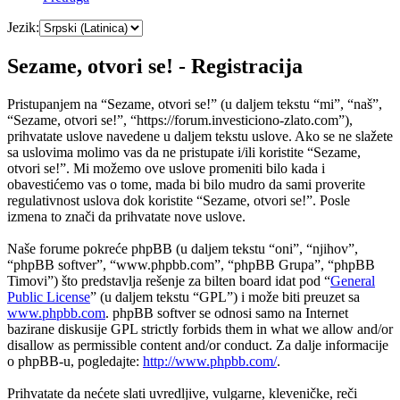
Jezik:
Sezame, otvori se! - Registracija
Pristupanjem na “Sezame, otvori se!” (u daljem tekstu “mi”, “naš”,
“Sezame, otvori se!”, “https://forum.investiciono-zlato.com”),
prihvatate uslove navedene u daljem tekstu uslove. Ako se ne slažete
sa uslovima molimo vas da ne pristupate i/ili koristite “Sezame,
otvori se!”. Mi možemo ove uslove promeniti bilo kada i
obavestićemo vas o tome, mada bi bilo mudro da sami proverite
regulativnost uslova dok koristite “Sezame, otvori se!”. Posle
izmena to znači da prihvatate nove uslove.
Naše forume pokreće phpBB (u daljem tekstu “oni”, “njihov”,
“phpBB softver”, “www.phpbb.com”, “phpBB Grupa”, “phpBB
Timovi”) što predstavlja rešenje za bilten board idat pod “
General
Public License
” (u daljem tekstu “GPL”) i može biti preuzet sa
www.phpbb.com
. phpBB softver se odnosi samo na Internet
bazirane diskusije GPL strictly forbids them in what we allow and/or
disallow as permissible content and/or conduct. Za dalje informacije
o phpBB-u, pogledajte:
http://www.phpbb.com/
.
Prihvatate da nećete slati uvredljive, vulgarne, kleveničke, reči