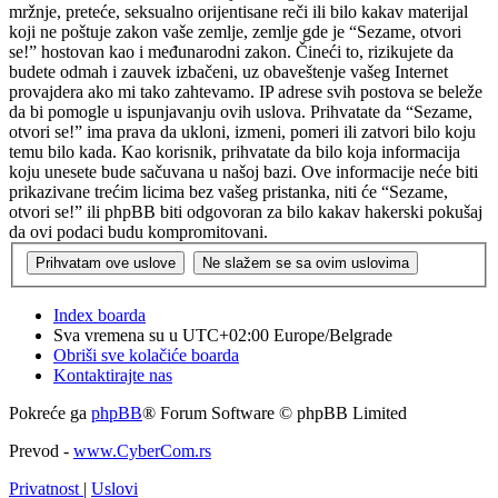
mržnje, preteće, seksualno orijentisane reči ili bilo kakav materijal
koji ne poštuje zakon vaše zemlje, zemlje gde je “Sezame, otvori
se!” hostovan kao i međunarodni zakon. Čineći to, rizikujete da
budete odmah i zauvek izbačeni, uz obaveštenje vašeg Internet
provajdera ako mi tako zahtevamo. IP adrese svih postova se beleže
da bi pomogle u ispunjavanju ovih uslova. Prihvatate da “Sezame,
otvori se!” ima prava da ukloni, izmeni, pomeri ili zatvori bilo koju
temu bilo kada. Kao korisnik, prihvatate da bilo koja informacija
koju unesete bude sačuvana u našoj bazi. Ove informacije neće biti
prikazivane trećim licima bez vašeg pristanka, niti će “Sezame,
otvori se!” ili phpBB biti odgovoran za bilo kakav hakerski pokušaj
da ovi podaci budu kompromitovani.
Index boarda
Sva vremena su u UTC+02:00 Europe/Belgrade
Obriši sve kolačiće boarda
Kontaktirajte nas
Pokreće ga
phpBB
® Forum Software © phpBB Limited
Prevod -
www.CyberCom.rs
Privatnost
|
Uslovi