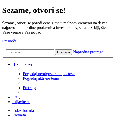
Sezame, otvori se!
Sezame, otvori se poredi cene zlata u realnom vremenu na devet
najpovoljnijih online prodavnica investicionog zlata u Srbiji, štedi
Vaše vreme i Vaš novac
Preskoči
Napredna pretraga
Pretraga
Brzi linkovi
Pogledaj neodgovorene postove
Pogledaj aktivne teme
Pretraga
FAQ
Prijavite se
Index boarda
Pretraga