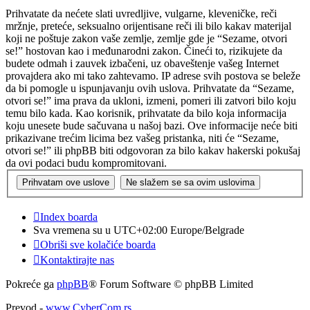
Prihvatate da nećete slati uvredljive, vulgarne, kleveničke, reči
mržnje, preteće, seksualno orijentisane reči ili bilo kakav materijal
koji ne poštuje zakon vaše zemlje, zemlje gde je “Sezame, otvori
se!” hostovan kao i međunarodni zakon. Čineći to, rizikujete da
budete odmah i zauvek izbačeni, uz obaveštenje vašeg Internet
provajdera ako mi tako zahtevamo. IP adrese svih postova se beleže
da bi pomogle u ispunjavanju ovih uslova. Prihvatate da “Sezame,
otvori se!” ima prava da ukloni, izmeni, pomeri ili zatvori bilo koju
temu bilo kada. Kao korisnik, prihvatate da bilo koja informacija
koju unesete bude sačuvana u našoj bazi. Ove informacije neće biti
prikazivane trećim licima bez vašeg pristanka, niti će “Sezame,
otvori se!” ili phpBB biti odgovoran za bilo kakav hakerski pokušaj
da ovi podaci budu kompromitovani.
Index boarda
Sva vremena su u UTC+02:00 Europe/Belgrade
Obriši sve kolačiće boarda
Kontaktirajte nas
Pokreće ga
phpBB
® Forum Software © phpBB Limited
Prevod -
www.CyberCom.rs