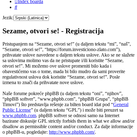
Index boarda
Pretraga
Jezik:
Sezame, otvori se! - Registracija
Pristupanjem na “Sezame, otvori se!” (u daljem tekstu “mi”, “naš”,
“Sezame, otvori se!”, “https://forum.investiciono-zlato.com”),
prihvatate uslove navedene u daljem tekstu uslove. Ako se ne slažete
sa uslovima molimo vas da ne pristupate i/ili koristite “Sezame,
otvori se!”. Mi možemo ove uslove promeniti bilo kada i
obavestićemo vas o tome, mada bi bilo mudro da sami proverite
regulativnost uslova dok koristite “Sezame, otvori se!”. Posle
izmena to znači da prihvatate nove uslove.
Naše forume pokreće phpBB (u daljem tekstu “oni”, “njihov”,
“phpBB softver”, “www.phpbb.com”, “phpBB Grupa”, “phpBB
Timovi”) što predstavlja rešenje za bilten board idat pod “
General
Public License
” (u daljem tekstu “GPL”) i može biti preuzet sa
www.phpbb.com
. phpBB softver se odnosi samo na Internet
bazirane diskusije GPL strictly forbids them in what we allow and/or
disallow as permissible content and/or conduct. Za dalje informacije
o phpBB-u, pogledajte:
http://www.phpbb.com/
.