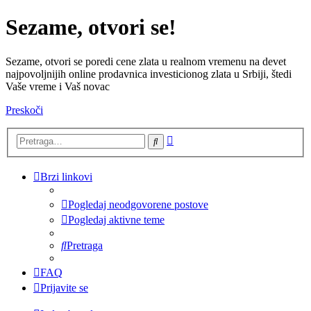
Sezame, otvori se!
Sezame, otvori se poredi cene zlata u realnom vremenu na devet
najpovoljnijih online prodavnica investicionog zlata u Srbiji, štedi
Vaše vreme i Vaš novac
Preskoči
Napredna
Pretraga
pretraga
Brzi linkovi
Pogledaj neodgovorene postove
Pogledaj aktivne teme
Pretraga
FAQ
Prijavite se