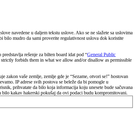
 uslove navedene u daljem tekstu uslove. Ako se ne slažete sa uslovima
i bilo mudro da sami proverite regulativnost uslova dok koristite
dstavlja rešenje za bilten board idat pod “
General Public
strictly forbids them in what we allow and/or disallow as permissible
oštuje zakon vaše zemlje, zemlje gde je “Sezame, otvori se!” hostovan
tevamo. IP adrese svih postova se beleže da bi pomogle u
risnik, prihvatate da bilo koja informacija koju unesete bude sačuvana
n za bilo kakav hakerski pokušaj da ovi podaci budu kompromitovani.