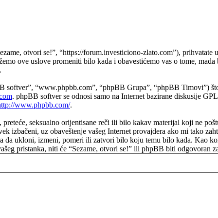
ezame, otvori se!”, “https://forum.investiciono-zlato.com”), prihvatate
možemo ove uslove promeniti bilo kada i obavestićemo vas o tome, mada b
.
B softver”, “www.phpbb.com”, “phpBB Grupa”, “phpBB Timovi”) što pre
com
. phpBB softver se odnosi samo na Internet bazirane diskusije GPL 
http://www.phpbb.com/
.
e, preteće, seksualno orijentisane reči ili bilo kakav materijal koji ne p
vek izbačeni, uz obaveštenje vašeg Internet provajdera ako mi tako zah
 da ukloni, izmeni, pomeri ili zatvori bilo koju temu bilo kada. Kao ko
 vašeg pristanka, niti će “Sezame, otvori se!” ili phpBB biti odgovora