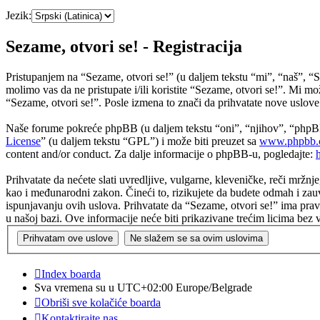
Jezik:
Sezame, otvori se! - Registracija
Pristupanjem na “Sezame, otvori se!” (u daljem tekstu “mi”, “naš”, “S
molimo vas da ne pristupate i/ili koristite “Sezame, otvori se!”. Mi 
“Sezame, otvori se!”. Posle izmena to znači da prihvatate nove uslove
Naše forume pokreće phpBB (u daljem tekstu “oni”, “njihov”, “phpB
License
” (u daljem tekstu “GPL”) i može biti preuzet sa
www.phpbb.
content and/or conduct. Za dalje informacije o phpBB-u, pogledajte:
Prihvatate da nećete slati uvredljive, vulgarne, kleveničke, reči mržnj
kao i međunarodni zakon. Čineći to, rizikujete da budete odmah i zau
ispunjavanju ovih uslova. Prihvatate da “Sezame, otvori se!” ima prava
u našoj bazi. Ove informacije neće biti prikazivane trećim licima bez
Index boarda
Sva vremena su u UTC+02:00 Europe/Belgrade
Obriši sve kolačiće boarda
Kontaktirajte nas