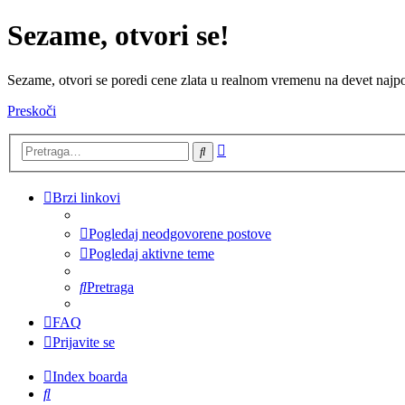
Sezame, otvori se!
Sezame, otvori se poredi cene zlata u realnom vremenu na devet najpov
Preskoči
Napredna
Pretraga
pretraga
Brzi linkovi
Pogledaj neodgovorene postove
Pogledaj aktivne teme
Pretraga
FAQ
Prijavite se
Index boarda
Pretraga