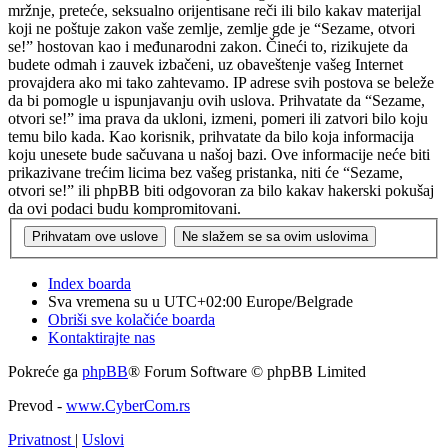
mržnje, preteće, seksualno orijentisane reči ili bilo kakav materijal
koji ne poštuje zakon vaše zemlje, zemlje gde je “Sezame, otvori
se!” hostovan kao i međunarodni zakon. Čineći to, rizikujete da
budete odmah i zauvek izbačeni, uz obaveštenje vašeg Internet
provajdera ako mi tako zahtevamo. IP adrese svih postova se beleže
da bi pomogle u ispunjavanju ovih uslova. Prihvatate da “Sezame,
otvori se!” ima prava da ukloni, izmeni, pomeri ili zatvori bilo koju
temu bilo kada. Kao korisnik, prihvatate da bilo koja informacija
koju unesete bude sačuvana u našoj bazi. Ove informacije neće biti
prikazivane trećim licima bez vašeg pristanka, niti će “Sezame,
otvori se!” ili phpBB biti odgovoran za bilo kakav hakerski pokušaj
da ovi podaci budu kompromitovani.
Index boarda
Sva vremena su u UTC+02:00 Europe/Belgrade
Obriši sve kolačiće boarda
Kontaktirajte nas
Pokreće ga
phpBB
® Forum Software © phpBB Limited
Prevod -
www.CyberCom.rs
Privatnost
|
Uslovi