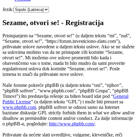
Jezik:
Sezame, otvori se! - Registracija
Pristupanjem na “Sezame, otvori se!” (u daljem tekstu “mi”, “naš”,
“Sezame, otvori se!”, “https://forum.investiciono-zlato.com”),
prihvatate uslove navedene u daljem tekstu uslove. Ako se ne slažete
sa uslovima molimo vas da ne pristupate i/ili koristite “Sezame,
otvori se!”. Mi možemo ove uslove promeniti bilo kada i
obavestićemo vas o tome, mada bi bilo mudro da sami proverite
regulativnost uslova dok koristite “Sezame, otvori se!”. Posle
izmena to znači da prihvatate nove uslove.
Naše forume pokreće phpBB (u daljem tekstu “oni”, “njihov”,
“phpBB softver”, “www.phpbb.com”, “phpBB Grupa”, “phpBB
Timovi”) što predstavlja rešenje za bilten board idat pod “
General
Public License
” (u daljem tekstu “GPL”) i može biti preuzet sa
www.phpbb.com
. phpBB softver se odnosi samo na Internet
bazirane diskusije GPL strictly forbids them in what we allow and/or
disallow as permissible content and/or conduct. Za dalje informacije
o phpBB-u, pogledajte:
http://www.phpbb.com/
.
Prihvatate da nećete slati uvredljive, vulgarne, kleveničke, reči