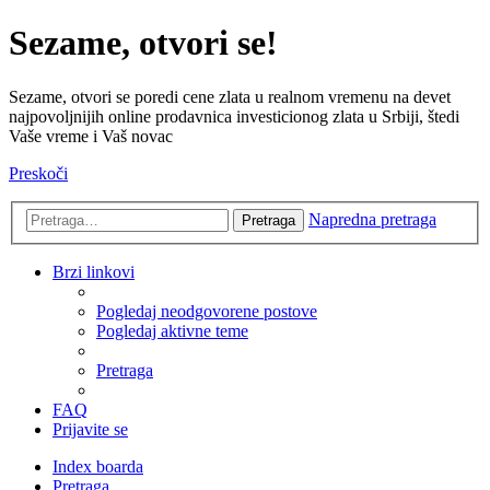
Sezame, otvori se!
Sezame, otvori se poredi cene zlata u realnom vremenu na devet
najpovoljnijih online prodavnica investicionog zlata u Srbiji, štedi
Vaše vreme i Vaš novac
Preskoči
Napredna pretraga
Pretraga
Brzi linkovi
Pogledaj neodgovorene postove
Pogledaj aktivne teme
Pretraga
FAQ
Prijavite se
Index boarda
Pretraga