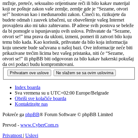
mržnje, preteće, seksualno orijentisane reči ili bilo kakav materijal
koji ne poštuje zakon vaše zemlje, zemlje gde je “Sezame, otvori
se!” hostovan kao i međunarodni zakon. Čineći to, rizikujete da
budete odmah i zauvek izbačeni, uz obaveštenje vašeg Internet
provajdera ako mi tako zahtevamo. IP adrese svih postova se beleže
da bi pomogle u ispunjavanju ovih uslova. Prihvatate da “Sezame,
otvori se!” ima prava da ukloni, izmeni, pomeri ili zatvori bilo koju
temu bilo kada. Kao korisnik, prihvatate da bilo koja informacija
koju unesete bude sačuvana u našoj bazi. Ove informacije neće biti
prikazivane trećim licima bez vašeg pristanka, niti će “Sezame,
otvori se!” ili phpBB biti odgovoran za bilo kakav hakerski pokušaj
da ovi podaci budu kompromitovani.
Index boarda
Sva vremena su u UTC+02:00 Europe/Belgrade
Obriši sve kolačiće boarda
Kontaktirajte nas
Pokreće ga
phpBB
® Forum Software © phpBB Limited
Prevod -
www.CyberCom.rs
Privatnost
|
Uslovi