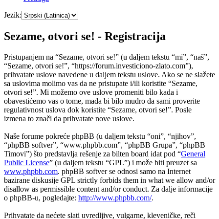
Jezik:
Sezame, otvori se! - Registracija
Pristupanjem na “Sezame, otvori se!” (u daljem tekstu “mi”, “naš”,
“Sezame, otvori se!”, “https://forum.investiciono-zlato.com”),
prihvatate uslove navedene u daljem tekstu uslove. Ako se ne slažete
sa uslovima molimo vas da ne pristupate i/ili koristite “Sezame,
otvori se!”. Mi možemo ove uslove promeniti bilo kada i
obavestićemo vas o tome, mada bi bilo mudro da sami proverite
regulativnost uslova dok koristite “Sezame, otvori se!”. Posle
izmena to znači da prihvatate nove uslove.
Naše forume pokreće phpBB (u daljem tekstu “oni”, “njihov”,
“phpBB softver”, “www.phpbb.com”, “phpBB Grupa”, “phpBB
Timovi”) što predstavlja rešenje za bilten board idat pod “
General
Public License
” (u daljem tekstu “GPL”) i može biti preuzet sa
www.phpbb.com
. phpBB softver se odnosi samo na Internet
bazirane diskusije GPL strictly forbids them in what we allow and/or
disallow as permissible content and/or conduct. Za dalje informacije
o phpBB-u, pogledajte:
http://www.phpbb.com/
.
Prihvatate da nećete slati uvredljive, vulgarne, kleveničke, reči