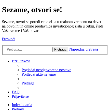
Sezame, otvori se!
Sezame, otvori se poredi cene zlata u realnom vremenu na devet
najpovoljnijih online prodavnica investicionog zlata u Srbiji, štedi
Vaše vreme i Vaš novac
Preskoči
Napredna pretraga
Pretraga
Brzi linkovi
Pogledaj neodgovorene postove
Pogledaj aktivne teme
Pretraga
FAQ
Prijavite se
Index boarda
Pretraga