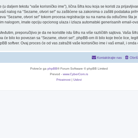
 daljem tekstu “vaše korisničko ime”), lična šifra kou koja se koristi za prijavljivan
vaš nalog na “Sezame, otvori se!” su zaštićene sa zakonima o zaštiti podataka prihva
teva “Sezame, otvori se!” tokom procesa registracije su na nama da odlučimo šta j
vašim nalogom, imate opciju opcionog ulaza i izlaza automatski generisanih email-o
đutim, preporučljivo je da ne koristite istu šifru na više različitih sajtova. Vaša š
 će bilo ko povezan sa “Sezame, otvori se!”, phpBB-om ili bilo koje treće lice, legit
hpBB softver. Ovaj proces će od vas zatražiti vaše korisničko ime i vaš email, i onda
Kontaktirajte nas
Obriš
Pokreće ga
phpBB
® Forum Software © phpBB Limited
Prevod -
www.CyberCom.rs
Privatnost
|
Uslovi