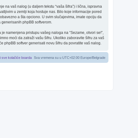
je na vaš nalog (u daljem tekstu “vaša šifra”) i lična, ispravna
tljivim u zemlji koja hostuje nas. Bilo koje informacije pored
e obavezno a šta opciono. U svim slučajevima, imate opciju da
va generisanih phpBB softverom.
ifra je namenjena pristupu vašeg naloga na “Sezame, otvori se!”,
imno moći da zatraži vašu šifru. Ukoliko zaboravite šifru za vaš
 će phpBB softver generisati novu šifru da povratite vaš nalog.
i sve kolačiće boarda
Sva vremena su u UTC+02:00 Europe/Belgrade