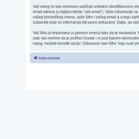
Vaš nalog će kao minimum sadržati unikatno identifikaciono ime (u
email adresa (u daljem tekstu “vaš email”). Vaše informacije za 
vašeg korisničkog imena, vaše šifre i vašeg email-a a koju zah
izaberete koje će informacije biti javno prikazane. Dalje, sa 
Vaš šifra je kriptovana (u jednom smeru) tako da je bezbedna. Me
zato vas molimo da je požlivo čuvate i ni pod kakvim okolnostima
nalog, možete koristiti opciju “Zaboravio sam šifru” koju nudi p
Index boarda