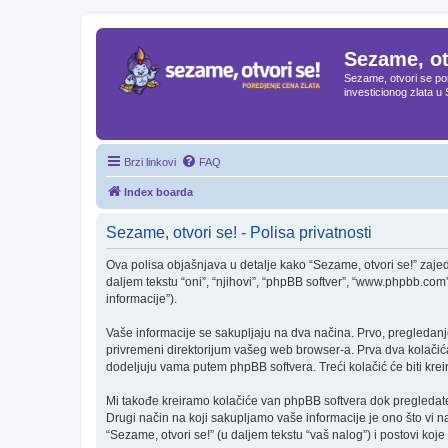
Sezame, ot
Sezame, otvori se por
investicionog zlata u 
Brzi linkovi
FAQ
Index boarda
Sezame, otvori se! - Polisa privatnosti
Ova polisa objašnjava u detalje kako “Sezame, otvori se!” zajed
daljem tekstu “oni”, “njihovi”, “phpBB softver”, “www.phpbb.com”
informacije”).
Vaše informacije se sakupljaju na dva načina. Prvo, pregledanje
privremeni direktorijum vašeg web browser-a. Prva dva kolačića s
dodeljuju vama putem phpBB softvera. Treći kolačić će biti krei
Mi takođe kreiramo kolačiće van phpBB softvera dok pregledate
Drugi način na koji sakupljamo vaše informacije je ono što vi n
“Sezame, otvori se!” (u daljem tekstu “vaš nalog”) i postovi koje s