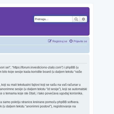
Pretraga
Napredna pretra
Registruj se
Prijavite se
i se!”, “https://forum.investiciono-zlato.com”) i phpBB (u
 bilo koje sesije kada koristite board (u daljem tekstu “vaše
oji su mali tekstualni fajlovi koji se sašu na vaš računar u
anonimne sesije (u daljem tekstu “id sesije”), koji se automatski
e o temama koje ste čitali, i tako povećava ugođaj korisnika.
da samo pokriju stranice kreirane pomoću phpBB softvera.
k (u daljem tekstu “anonimni postovi”), registrovanje na