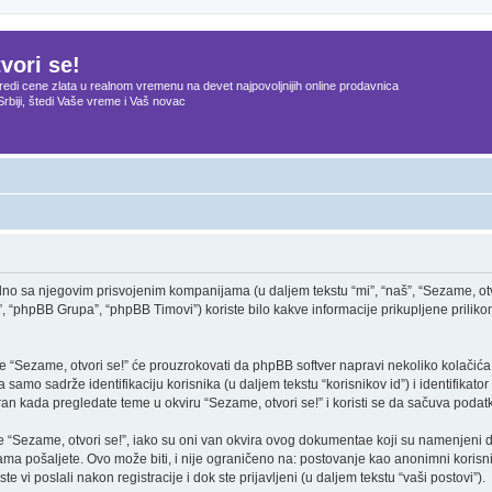
vori se!
edi cene zlata u realnom vremenu na devet najpovoljnijih online prodavnica
Srbiji, štedi Vaše vreme i Vaš novac
no sa njegovim prisvojenim kompanijama (u daljem tekstu “mi”, “naš”, “Sezame, otvor
, “phpBB Grupa”, “phpBB Timovi”) koriste bilo kakve informacije prikupljene prilikom
 “Sezame, otvori se!” će prouzrokovati da phpBB softver napravi nekoliko kolačića, k
amo sadrže identifikaciju korisnika (u daljem tekstu “korisnikov id”) i identifikator 
ran kada pregledate teme u okviru “Sezame, otvori se!” i koristi se da sačuva podatk
 “Sezame, otvori se!”, iako su oni van okvira ovog dokumentae koji su namenjeni 
ama pošaljete. Ovo može biti, i nije ograničeno na: postovanje kao anonimni korisni
te vi poslali nakon registracije i dok ste prijavljeni (u daljem tekstu “vaši postovi”).