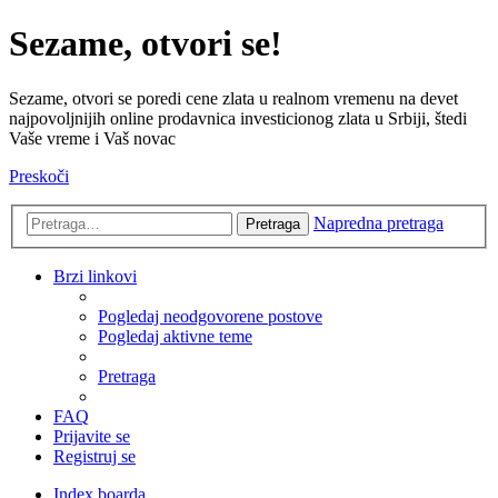
Sezame, otvori se!
Sezame, otvori se poredi cene zlata u realnom vremenu na devet
najpovoljnijih online prodavnica investicionog zlata u Srbiji, štedi
Vaše vreme i Vaš novac
Preskoči
Napredna pretraga
Pretraga
Brzi linkovi
Pogledaj neodgovorene postove
Pogledaj aktivne teme
Pretraga
FAQ
Prijavite se
Registruj se
Index boarda