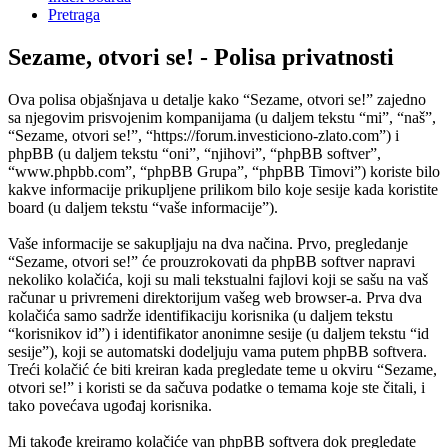
Pretraga
Sezame, otvori se! - Polisa privatnosti
Ova polisa objašnjava u detalje kako “Sezame, otvori se!” zajedno
sa njegovim prisvojenim kompanijama (u daljem tekstu “mi”, “naš”,
“Sezame, otvori se!”, “https://forum.investiciono-zlato.com”) i
phpBB (u daljem tekstu “oni”, “njihovi”, “phpBB softver”,
“www.phpbb.com”, “phpBB Grupa”, “phpBB Timovi”) koriste bilo
kakve informacije prikupljene prilikom bilo koje sesije kada koristite
board (u daljem tekstu “vaše informacije”).
Vaše informacije se sakupljaju na dva načina. Prvo, pregledanje
“Sezame, otvori se!” će prouzrokovati da phpBB softver napravi
nekoliko kolačića, koji su mali tekstualni fajlovi koji se sašu na vaš
računar u privremeni direktorijum vašeg web browser-a. Prva dva
kolačića samo sadrže identifikaciju korisnika (u daljem tekstu
“korisnikov id”) i identifikator anonimne sesije (u daljem tekstu “id
sesije”), koji se automatski dodeljuju vama putem phpBB softvera.
Treći kolačić će biti kreiran kada pregledate teme u okviru “Sezame,
otvori se!” i koristi se da sačuva podatke o temama koje ste čitali, i
tako povećava ugođaj korisnika.
Mi takođe kreiramo kolačiće van phpBB softvera dok pregledate