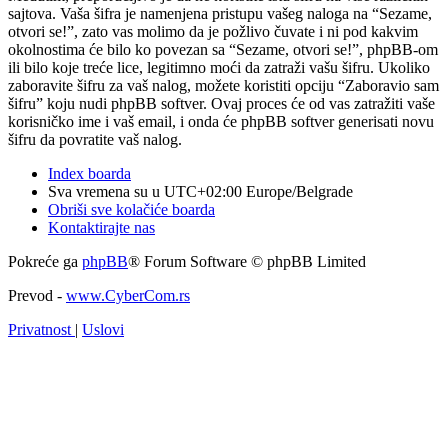
sajtova. Vaša šifra je namenjena pristupu vašeg naloga na “Sezame,
otvori se!”, zato vas molimo da je požlivo čuvate i ni pod kakvim
okolnostima će bilo ko povezan sa “Sezame, otvori se!”, phpBB-om
ili bilo koje treće lice, legitimno moći da zatraži vašu šifru. Ukoliko
zaboravite šifru za vaš nalog, možete koristiti opciju “Zaboravio sam
šifru” koju nudi phpBB softver. Ovaj proces će od vas zatražiti vaše
korisničko ime i vaš email, i onda će phpBB softver generisati novu
šifru da povratite vaš nalog.
Index boarda
Sva vremena su u UTC+02:00 Europe/Belgrade
Obriši sve kolačiće boarda
Kontaktirajte nas
Pokreće ga
phpBB
® Forum Software © phpBB Limited
Prevod -
www.CyberCom.rs
Privatnost
|
Uslovi