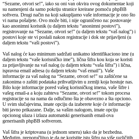
“Sezame, otvori se!”, iako su oni van okvira ovog dokumentae koji
su namenjeni da samo pokriju stranice kreirane pomoću phpBB
softvera. Drugi način na koji sakupljamo vaše informacije je ono što
vi nama pošaljete. Ovo može biti, i nije ograničeno na: postovanje
kao anonimni korisnik (u daljem tekstu “anonimni postovi”),
registrovanje na “Sezame, otvori se!” (u daljem tekstu “vaš nalog”) i
postovi koje ste vi poslali nakon registracije i dok ste prijavljeni (u
daljem tekstu “vaši postovi”).
Vaš nalog će kao minimum sadržati unikatno identifikaciono ime (u
daljem tekstu “vaše korisničko ime”), lična šifra kou koja se koristi
za prijavljivanje na vaš nalog (u daljem tekstu “vaša šifra”) i lična,
ispravna email adresa (u daljem tekstu “vaš email”). Vaše
informacije za vaš nalog na “Sezame, otvori se!” su zaštićene sa
zakonima o zaštiti podataka prihvatljivim u zemlji koja hostuje nas.
Bilo koje informacije pored vašeg korisničkog imena, vaše šifre i
vašeg email-a a koju zahteva “Sezame, otvori se!” tokom procesa
registracije su na nama da odlučimo šta je obavezno a šta opciono.
U svim slučajevima, imate opciju da izaberete koje će informacije
biti javno prikazane. Dalje, sa vašim nalogom, imate opciju
opcionog ulaza i izlaza automatski generisanih email-ova
generisanih phpBB softverom.
Vaš šifra je kriptovana (u jednom smeru) tako da je bezbedna.
Međutim, preporučljivo je da ne koristite istu šifru na više različitih