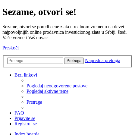
Sezame, otvori se!
Sezame, otvori se poredi cene zlata u realnom vremenu na devet
najpovoljnijih online prodavnica investicionog zlata u Srbiji, štedi
Vaše vreme i Vaš novac
Preskoči
Napredna pretraga
Pretraga
Brzi linkovi
Pogledaj neodgovorene postove
Pogledaj aktivne teme
Pretraga
FAQ
Prijavite se
Registruj se
Index boarda