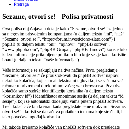
Pretraga
Sezame, otvori se! - Polisa privatnosti
Ova polisa objašnjava u detalje kako “Sezame, otvori se!” zajedno
sa njegovim prisvojenim kompanijama (u daljem tekstu “mi”, “naš”,
“Sezame, otvori se!”, “https://forum.investiciono-zlato.com”) i
phpBB (u daljem tekstu “oni”, “njihovi”, “phpBB softver”,
“www.phpbb.com”, “phpBB Grupa”, “phpBB Timovi”) koriste bilo
kakve informacije prikupljene prilikom bilo koje sesije kada koristite
board (u daljem tekstu “vaše informacije”).
Vaše informacije se sakupljaju na dva načina. Prvo, pregledanje
“Sezame, otvori se!” će prouzrokovati da phpBB softver napravi
nekoliko kolačića, koji su mali tekstualni fajlovi koji se sašu na vaš
računar u privremeni direktorijum vašeg web browser-a. Prva dva
kolačića samo sadrže identifikaciju korisnika (u daljem tekstu
“korisnikov id”) i identifikator anonimne sesije (u daljem tekstu “id
sesije”), koji se automatski dodeljuju vama putem phpBB softvera.
Treći kolačić će biti kreiran kada pregledate teme u okviru “Sezame,
otvori se!” i koristi se da sačuva podatke o temama koje ste čitali, i
tako povećava ugođaj korisnika.
Mi takođe kreiramo kolačiće van phpBB softvera dok pregledate