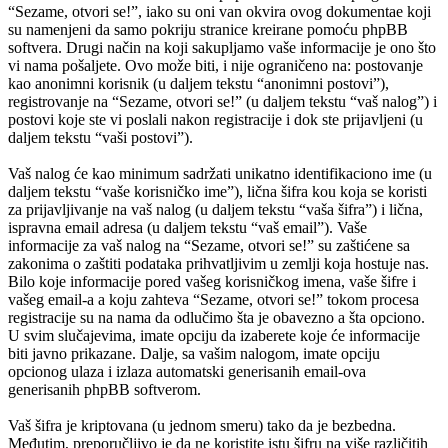
“Sezame, otvori se!”, iako su oni van okvira ovog dokumentae koji
su namenjeni da samo pokriju stranice kreirane pomoću phpBB
softvera. Drugi način na koji sakupljamo vaše informacije je ono što
vi nama pošaljete. Ovo može biti, i nije ograničeno na: postovanje
kao anonimni korisnik (u daljem tekstu “anonimni postovi”),
registrovanje na “Sezame, otvori se!” (u daljem tekstu “vaš nalog”) i
postovi koje ste vi poslali nakon registracije i dok ste prijavljeni (u
daljem tekstu “vaši postovi”).
Vaš nalog će kao minimum sadržati unikatno identifikaciono ime (u
daljem tekstu “vaše korisničko ime”), lična šifra kou koja se koristi
za prijavljivanje na vaš nalog (u daljem tekstu “vaša šifra”) i lična,
ispravna email adresa (u daljem tekstu “vaš email”). Vaše
informacije za vaš nalog na “Sezame, otvori se!” su zaštićene sa
zakonima o zaštiti podataka prihvatljivim u zemlji koja hostuje nas.
Bilo koje informacije pored vašeg korisničkog imena, vaše šifre i
vašeg email-a a koju zahteva “Sezame, otvori se!” tokom procesa
registracije su na nama da odlučimo šta je obavezno a šta opciono.
U svim slučajevima, imate opciju da izaberete koje će informacije
biti javno prikazane. Dalje, sa vašim nalogom, imate opciju
opcionog ulaza i izlaza automatski generisanih email-ova
generisanih phpBB softverom.
Vaš šifra je kriptovana (u jednom smeru) tako da je bezbedna.
Međutim, preporučljivo je da ne koristite istu šifru na više različitih