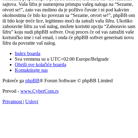
sajtova. Vaša šifra je namenjena pristupu vašeg naloga na “Sezame,
otvori se!”, zato vas molimo da je požlivo čuvate i ni pod kakvim
okolnostima će bilo ko povezan sa “Sezame, otvori se!”, phpBB-om
ili bilo koje treće lice, legitimno moći da zatraži vašu šifru. Ukoliko
zaboravite šifru za vaš nalog, možete koristiti opciju “Zaboravio sam
šifru” koju nudi phpBB softver. Ovaj proces će od vas zatražiti vaše
korisničko ime i vaš email, i onda će phpBB softver generisati novu
šifru da povratite vaš nalog.
Index boarda
Sva vremena su u UTC+02:00 Europe/Belgrade
Obriši sve kolačiće boarda
Kontaktirajte nas
Pokreće ga
phpBB
® Forum Software © phpBB Limited
Prevod -
www.CyberCom.rs
Privatnost
|
Uslovi