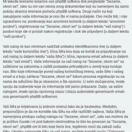
Mi takođe kreiramo kolačiće van phpBB softvera dok pregledate “Sezame,
otvori se!”, iako su oni van okvira ovog dokumentae koji su namenjeni da samo
pokriju stranice kreirane pomoću phpBB softvera. Drugi način na koji
sakupljamo vaše informacije je ono što vi nama pošaljete. Ovo može biti, i nije
ograničeno na: postovanje kao anonimni korisnik (u daljem tekstu “anonimni
postovi”), registrovanje na “Sezame, otvori se!” (u daljem tekstu “vaš nalog”) i
postovi koje ste vi poslali nakon registracije i dok ste prijavljeni (u daljem tekstu
“vaši postovi”).
Vaš nalog će kao minimum sadržati unikatno identifikaciono ime (u daljem
tekstu “vaše korisničko ime”), lična šifra kou koja se koristi za prijavljivanje na
vaš nalog (u daljem tekstu “vaša šifra”) i lična, ispravna email adresa (u daljem
tekstu “vaš email”). Vaše informacije za vaš nalog na “Sezame, otvori se!” su
zaštićene sa zakonima o zaštiti podataka prihvatljivim u zemlji koja hostuje
nas. Bilo koje informacije pored vašeg korisničkog imena, vaše šifre i vašeg
email-a a koju zahteva “Sezame, otvori se!” tokom procesa registracije su na
nama da odlučimo šta je obavezno a šta opciono. U svim slučajevima, imate
opciju da izaberete koje će informacije biti javno prikazane. Dalje, sa vašim
nalogom, imate opciju opcionog ulaza i izlaza automatski generisanih email-
ova generisanih phpBB softverom.
Vaš šifra je kriptovana (u jednom smeru) tako da je bezbedna. Međutim,
preporučljivo je da ne koristite istu šifru na više različitih sajtova. Vaša šifra je
namenjena pristupu vašeg naloga na “Sezame, otvori se!”, zato vas molimo da
je požlivo čuvate i ni pod kakvim okolnostima će bilo ko povezan sa “Sezame,
otvori se!”, phpBB-om ili bilo koje treće lice, legitimno moći da zatraži vašu
šifru. Ukoliko zaboravite šifru za vaš nalog, možete koristiti opciju “Zaboravio