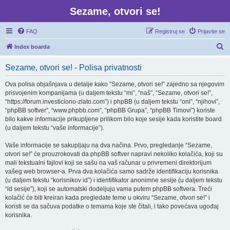
Sezame, otvori se!
FAQ
Registruj se
Prijavite se
P
Index boarda
r
Sezame, otvori se! - Polisa privatnosti
e
t
Ova polisa objašnjava u detalje kako “Sezame, otvori se!” zajedno sa njegovim
prisvojenim kompanijama (u daljem tekstu “mi”, “naš”, “Sezame, otvori se!”,
r
“https://forum.investiciono-zlato.com”) i phpBB (u daljem tekstu “oni”, “njihovi”,
a
“phpBB softver”, “www.phpbb.com”, “phpBB Grupa”, “phpBB Timovi”) koriste
bilo kakve informacije prikupljene prilikom bilo koje sesije kada koristite board
g
(u daljem tekstu “vaše informacije”).
a
Vaše informacije se sakupljaju na dva načina. Prvo, pregledanje “Sezame,
otvori se!” će prouzrokovati da phpBB softver napravi nekoliko kolačića, koji su
mali tekstualni fajlovi koji se sašu na vaš računar u privremeni direktorijum
vašeg web browser-a. Prva dva kolačića samo sadrže identifikaciju korisnika
(u daljem tekstu “korisnikov id”) i identifikator anonimne sesije (u daljem tekstu
“id sesije”), koji se automatski dodeljuju vama putem phpBB softvera. Treći
kolačić će biti kreiran kada pregledate teme u okviru “Sezame, otvori se!” i
koristi se da sačuva podatke o temama koje ste čitali, i tako povećava ugođaj
korisnika.