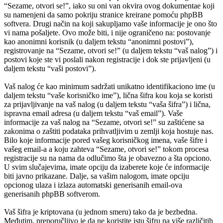
“Sezame, otvori se!”, iako su oni van okvira ovog dokumentae koji
su namenjeni da samo pokriju stranice kreirane pomoću phpBB
softvera. Drugi način na koji sakupljamo vaše informacije je ono što
vi nama pošaljete. Ovo može biti, i nije ograničeno na: postovanje
kao anonimni korisnik (u daljem tekstu “anonimni postovi”),
registrovanje na “Sezame, otvori se!” (u daljem tekstu “vaš nalog”) i
postovi koje ste vi poslali nakon registracije i dok ste prijavljeni (u
daljem tekstu “vaši postovi”).
Vaš nalog će kao minimum sadržati unikatno identifikaciono ime (u
daljem tekstu “vaše korisničko ime”), lična šifra kou koja se koristi
za prijavljivanje na vaš nalog (u daljem tekstu “vaša šifra”) i lična,
ispravna email adresa (u daljem tekstu “vaš email”). Vaše
informacije za vaš nalog na “Sezame, otvori se!” su zaštićene sa
zakonima o zaštiti podataka prihvatljivim u zemlji koja hostuje nas.
Bilo koje informacije pored vašeg korisničkog imena, vaše šifre i
vašeg email-a a koju zahteva “Sezame, otvori se!” tokom procesa
registracije su na nama da odlučimo šta je obavezno a šta opciono.
U svim slučajevima, imate opciju da izaberete koje će informacije
biti javno prikazane. Dalje, sa vašim nalogom, imate opciju
opcionog ulaza i izlaza automatski generisanih email-ova
generisanih phpBB softverom.
Vaš šifra je kriptovana (u jednom smeru) tako da je bezbedna.
Međutim, preporučljivo je da ne koristite istu šifru na više različitih