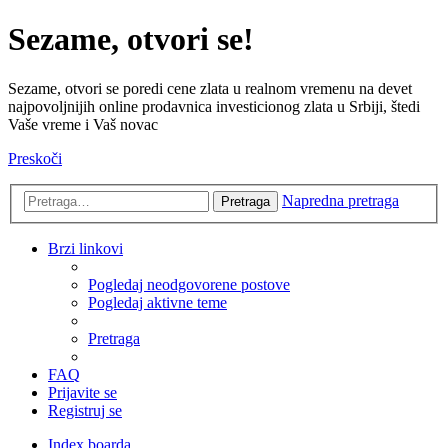
Sezame, otvori se!
Sezame, otvori se poredi cene zlata u realnom vremenu na devet
najpovoljnijih online prodavnica investicionog zlata u Srbiji, štedi
Vaše vreme i Vaš novac
Preskoči
Napredna pretraga
Pretraga
Brzi linkovi
Pogledaj neodgovorene postove
Pogledaj aktivne teme
Pretraga
FAQ
Prijavite se
Registruj se
Index boarda