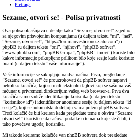
Pretraga
Sezame, otvori se! - Polisa privatnosti
Ova polisa objašnjava u detalje kako “Sezame, otvori se!” zajedno
sa njegovim prisvojenim kompanijama (u daljem tekstu “mi”, “naš”,
“Sezame, otvori se!”, “https://forum.investiciono-zlato.com”) i
phpBB (u daljem tekstu “oni”, “njihovi”, “phpBB softver”,
“www.phpbb.com”, “phpBB Grupa”, “phpBB Timovi”) koriste bilo
kakve informacije prikupljene prilikom bilo koje sesije kada koristite
board (u daljem tekstu “vaše informacije”).
Vaše informacije se sakupljaju na dva načina. Prvo, pregledanje
“Sezame, otvori se!” će prouzrokovati da phpBB softver napravi
nekoliko kolačića, koji su mali tekstualni fajlovi koji se sašu na vaš
računar u privremeni direktorijum vašeg web browser-a. Prva dva
kolačića samo sadrže identifikaciju korisnika (u daljem tekstu
“korisnikov id”) i identifikator anonimne sesije (u daljem tekstu “id
sesije”), koji se automatski dodeljuju vama putem phpBB softvera.
Treći kolačić će biti kreiran kada pregledate teme u okviru “Sezame,
otvori se!” i koristi se da sačuva podatke o temama koje ste čitali, i
tako povećava ugođaj korisnika.
Mi takođe kreiramo kolačiće van phpBB softvera dok pregledate