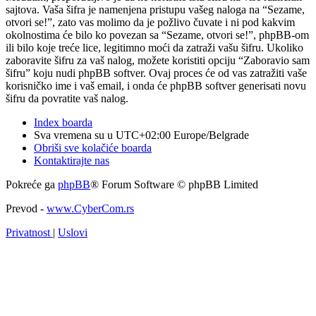
sajtova. Vaša šifra je namenjena pristupu vašeg naloga na “Sezame,
otvori se!”, zato vas molimo da je požlivo čuvate i ni pod kakvim
okolnostima će bilo ko povezan sa “Sezame, otvori se!”, phpBB-om
ili bilo koje treće lice, legitimno moći da zatraži vašu šifru. Ukoliko
zaboravite šifru za vaš nalog, možete koristiti opciju “Zaboravio sam
šifru” koju nudi phpBB softver. Ovaj proces će od vas zatražiti vaše
korisničko ime i vaš email, i onda će phpBB softver generisati novu
šifru da povratite vaš nalog.
Index boarda
Sva vremena su u UTC+02:00 Europe/Belgrade
Obriši sve kolačiće boarda
Kontaktirajte nas
Pokreće ga
phpBB
® Forum Software © phpBB Limited
Prevod -
www.CyberCom.rs
Privatnost
|
Uslovi