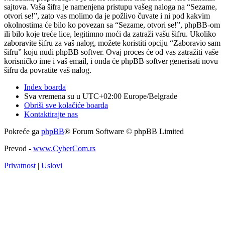
sajtova. Vaša šifra je namenjena pristupu vašeg naloga na “Sezame,
otvori se!”, zato vas molimo da je požlivo čuvate i ni pod kakvim
okolnostima će bilo ko povezan sa “Sezame, otvori se!”, phpBB-om
ili bilo koje treće lice, legitimno moći da zatraži vašu šifru. Ukoliko
zaboravite šifru za vaš nalog, možete koristiti opciju “Zaboravio sam
šifru” koju nudi phpBB softver. Ovaj proces će od vas zatražiti vaše
korisničko ime i vaš email, i onda će phpBB softver generisati novu
šifru da povratite vaš nalog.
Index boarda
Sva vremena su u UTC+02:00 Europe/Belgrade
Obriši sve kolačiće boarda
Kontaktirajte nas
Pokreće ga
phpBB
® Forum Software © phpBB Limited
Prevod -
www.CyberCom.rs
Privatnost
|
Uslovi