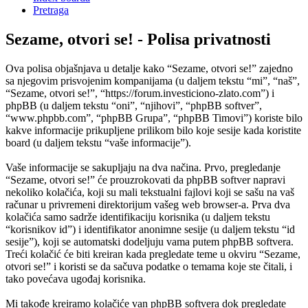
Pretraga
Sezame, otvori se! - Polisa privatnosti
Ova polisa objašnjava u detalje kako “Sezame, otvori se!” zajedno
sa njegovim prisvojenim kompanijama (u daljem tekstu “mi”, “naš”,
“Sezame, otvori se!”, “https://forum.investiciono-zlato.com”) i
phpBB (u daljem tekstu “oni”, “njihovi”, “phpBB softver”,
“www.phpbb.com”, “phpBB Grupa”, “phpBB Timovi”) koriste bilo
kakve informacije prikupljene prilikom bilo koje sesije kada koristite
board (u daljem tekstu “vaše informacije”).
Vaše informacije se sakupljaju na dva načina. Prvo, pregledanje
“Sezame, otvori se!” će prouzrokovati da phpBB softver napravi
nekoliko kolačića, koji su mali tekstualni fajlovi koji se sašu na vaš
računar u privremeni direktorijum vašeg web browser-a. Prva dva
kolačića samo sadrže identifikaciju korisnika (u daljem tekstu
“korisnikov id”) i identifikator anonimne sesije (u daljem tekstu “id
sesije”), koji se automatski dodeljuju vama putem phpBB softvera.
Treći kolačić će biti kreiran kada pregledate teme u okviru “Sezame,
otvori se!” i koristi se da sačuva podatke o temama koje ste čitali, i
tako povećava ugođaj korisnika.
Mi takođe kreiramo kolačiće van phpBB softvera dok pregledate