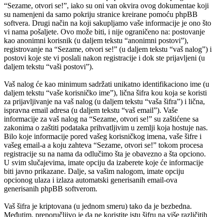
“Sezame, otvori se!”, iako su oni van okvira ovog dokumentae koji
su namenjeni da samo pokriju stranice kreirane pomoću phpBB
softvera. Drugi način na koji sakupljamo vaše informacije je ono što
vi nama pošaljete. Ovo može biti, i nije ograničeno na: postovanje
kao anonimni korisnik (u daljem tekstu “anonimni postovi”),
registrovanje na “Sezame, otvori se!” (u daljem tekstu “vaš nalog”) i
postovi koje ste vi poslali nakon registracije i dok ste prijavljeni (u
daljem tekstu “vaši postovi”).
Vaš nalog će kao minimum sadržati unikatno identifikaciono ime (u
daljem tekstu “vaše korisničko ime”), lična šifra kou koja se koristi
za prijavljivanje na vaš nalog (u daljem tekstu “vaša šifra”) i lična,
ispravna email adresa (u daljem tekstu “vaš email”). Vaše
informacije za vaš nalog na “Sezame, otvori se!” su zaštićene sa
zakonima o zaštiti podataka prihvatljivim u zemlji koja hostuje nas.
Bilo koje informacije pored vašeg korisničkog imena, vaše šifre i
vašeg email-a a koju zahteva “Sezame, otvori se!” tokom procesa
registracije su na nama da odlučimo šta je obavezno a šta opciono.
U svim slučajevima, imate opciju da izaberete koje će informacije
biti javno prikazane. Dalje, sa vašim nalogom, imate opciju
opcionog ulaza i izlaza automatski generisanih email-ova
generisanih phpBB softverom.
Vaš šifra je kriptovana (u jednom smeru) tako da je bezbedna.
Međutim, preporučljivo je da ne koristite istu šifru na više različitih