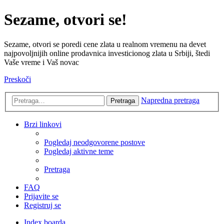
Sezame, otvori se!
Sezame, otvori se poredi cene zlata u realnom vremenu na devet
najpovoljnijih online prodavnica investicionog zlata u Srbiji, štedi
Vaše vreme i Vaš novac
Preskoči
Napredna pretraga
Pretraga
Brzi linkovi
Pogledaj neodgovorene postove
Pogledaj aktivne teme
Pretraga
FAQ
Prijavite se
Registruj se
Index boarda