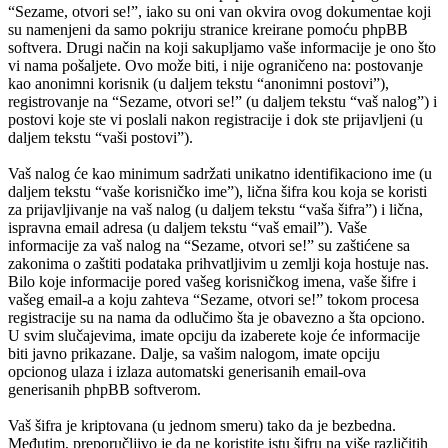
“Sezame, otvori se!”, iako su oni van okvira ovog dokumentae koji
su namenjeni da samo pokriju stranice kreirane pomoću phpBB
softvera. Drugi način na koji sakupljamo vaše informacije je ono što
vi nama pošaljete. Ovo može biti, i nije ograničeno na: postovanje
kao anonimni korisnik (u daljem tekstu “anonimni postovi”),
registrovanje na “Sezame, otvori se!” (u daljem tekstu “vaš nalog”) i
postovi koje ste vi poslali nakon registracije i dok ste prijavljeni (u
daljem tekstu “vaši postovi”).
Vaš nalog će kao minimum sadržati unikatno identifikaciono ime (u
daljem tekstu “vaše korisničko ime”), lična šifra kou koja se koristi
za prijavljivanje na vaš nalog (u daljem tekstu “vaša šifra”) i lična,
ispravna email adresa (u daljem tekstu “vaš email”). Vaše
informacije za vaš nalog na “Sezame, otvori se!” su zaštićene sa
zakonima o zaštiti podataka prihvatljivim u zemlji koja hostuje nas.
Bilo koje informacije pored vašeg korisničkog imena, vaše šifre i
vašeg email-a a koju zahteva “Sezame, otvori se!” tokom procesa
registracije su na nama da odlučimo šta je obavezno a šta opciono.
U svim slučajevima, imate opciju da izaberete koje će informacije
biti javno prikazane. Dalje, sa vašim nalogom, imate opciju
opcionog ulaza i izlaza automatski generisanih email-ova
generisanih phpBB softverom.
Vaš šifra je kriptovana (u jednom smeru) tako da je bezbedna.
Međutim, preporučljivo je da ne koristite istu šifru na više različitih