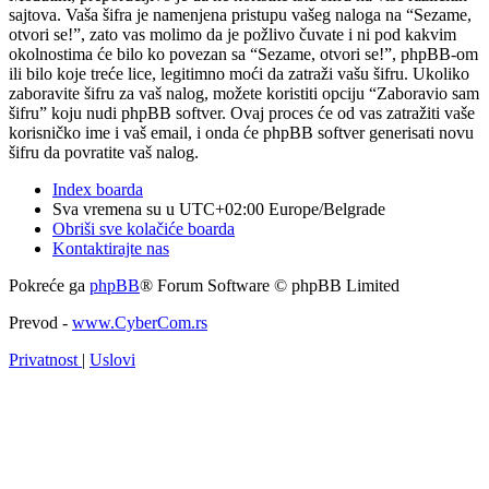
sajtova. Vaša šifra je namenjena pristupu vašeg naloga na “Sezame,
otvori se!”, zato vas molimo da je požlivo čuvate i ni pod kakvim
okolnostima će bilo ko povezan sa “Sezame, otvori se!”, phpBB-om
ili bilo koje treće lice, legitimno moći da zatraži vašu šifru. Ukoliko
zaboravite šifru za vaš nalog, možete koristiti opciju “Zaboravio sam
šifru” koju nudi phpBB softver. Ovaj proces će od vas zatražiti vaše
korisničko ime i vaš email, i onda će phpBB softver generisati novu
šifru da povratite vaš nalog.
Index boarda
Sva vremena su u UTC+02:00 Europe/Belgrade
Obriši sve kolačiće boarda
Kontaktirajte nas
Pokreće ga
phpBB
® Forum Software © phpBB Limited
Prevod -
www.CyberCom.rs
Privatnost
|
Uslovi