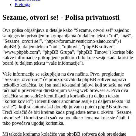
Pretraga
Sezame, otvori se! - Polisa privatnosti
Ova polisa objašnjava u detalje kako “Sezame, otvori se!” zajedno
sa njegovim prisvojenim kompanijama (u daljem tekstu “mi”, “naš”,
“Sezame, otvori se!”, “https://forum.investiciono-zlato.com”) i
phpBB (u daljem tekstu “oni”, “njihovi”, “phpBB softver”,
“www.phpbb.com”, “phpBB Grupa”, “phpBB Timovi”) koriste bilo
kakve informacije prikupljene prilikom bilo koje sesije kada koristite
board (u daljem tekstu “vaše informacije”).
Vaše informacije se sakupljaju na dva načina. Prvo, pregledanje
“Sezame, otvori se!” će prouzrokovati da phpBB softver napravi
nekoliko kolačića, koji su mali tekstualni fajlovi koji se sašu na vaš
računar u privremeni direktorijum vašeg web browser-a. Prva dva
kolačića samo sadrže identifikaciju korisnika (u daljem tekstu
“korisnikov id”) i identifikator anonimne sesije (u daljem tekstu “id
sesije”), koji se automatski dodeljuju vama putem phpBB softvera.
Treći kolačić će biti kreiran kada pregledate teme u okviru “Sezame,
otvori se!” i koristi se da sačuva podatke o temama koje ste čitali, i
tako povećava ugođaj korisnika.
Mi takođe kreiramo kolačiće van phpBB softvera dok pregledate