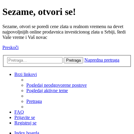
Sezame, otvori se!
Sezame, otvori se poredi cene zlata u realnom vremenu na devet
najpovoljnijih online prodavnica investicionog zlata u Srbiji, štedi
Vaše vreme i Vaš novac
Preskoči
Napredna pretraga
Pretraga
Brzi linkovi
Pogledaj neodgovorene postove
Pogledaj aktivne teme
Pretraga
FAQ
Prijavite se
Registruj se
Index boarda