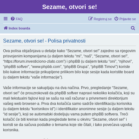
Sezame, otvori se!
FAQ
Registruj se
Prijavite se
P
Index boarda
r
Sezame, otvori se! - Polisa privatnosti
e
t
Ova polisa objašnjava u detalje kako “Sezame, otvori se!” zajedno sa njegovim
prisvojenim kompanijama (u daljem tekstu “mi”, “naš”, “Sezame, otvori se!”,
r
“https://forum.investiciono-zlato.com”) i phpBB (u daljem tekstu “oni”, “njihovi”,
a
“phpBB softver”, “www.phpbb.com”, “phpBB Grupa”, “phpBB Timovi”) koriste
bilo kakve informacije prikupljene prilikom bilo koje sesije kada koristite board
g
(u daljem tekstu “vaše informacije”).
a
Vaše informacije se sakupljaju na dva načina. Prvo, pregledanje “Sezame,
otvori se!” će prouzrokovati da phpBB softver napravi nekoliko kolačića, koji su
mali tekstualni fajlovi koji se sašu na vaš računar u privremeni direktorijum
vašeg web browser-a. Prva dva kolačića samo sadrže identifikaciju korisnika
(u daljem tekstu “korisnikov id”) i identifikator anonimne sesije (u daljem tekstu
“id sesije”), koji se automatski dodeljuju vama putem phpBB softvera. Treći
kolačić će biti kreiran kada pregledate teme u okviru “Sezame, otvori se!” i
koristi se da sačuva podatke o temama koje ste čitali, i tako povećava ugođaj
korisnika.