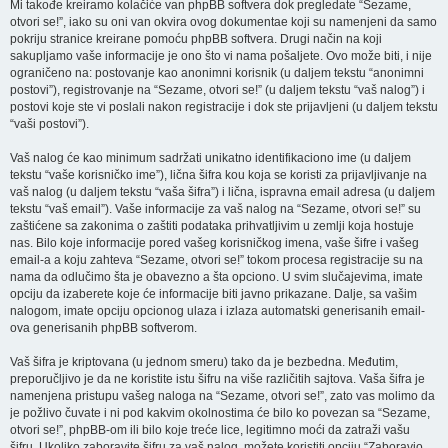
Mi takođe kreiramo kolačiće van phpBB softvera dok pregledate “Sezame,
otvori se!”, iako su oni van okvira ovog dokumentae koji su namenjeni da samo
pokriju stranice kreirane pomoću phpBB softvera. Drugi način na koji
sakupljamo vaše informacije je ono što vi nama pošaljete. Ovo može biti, i nije
ograničeno na: postovanje kao anonimni korisnik (u daljem tekstu “anonimni
postovi”), registrovanje na “Sezame, otvori se!” (u daljem tekstu “vaš nalog”) i
postovi koje ste vi poslali nakon registracije i dok ste prijavljeni (u daljem tekstu
“vaši postovi”).
Vaš nalog će kao minimum sadržati unikatno identifikaciono ime (u daljem
tekstu “vaše korisničko ime”), lična šifra kou koja se koristi za prijavljivanje na
vaš nalog (u daljem tekstu “vaša šifra”) i lična, ispravna email adresa (u daljem
tekstu “vaš email”). Vaše informacije za vaš nalog na “Sezame, otvori se!” su
zaštićene sa zakonima o zaštiti podataka prihvatljivim u zemlji koja hostuje
nas. Bilo koje informacije pored vašeg korisničkog imena, vaše šifre i vašeg
email-a a koju zahteva “Sezame, otvori se!” tokom procesa registracije su na
nama da odlučimo šta je obavezno a šta opciono. U svim slučajevima, imate
opciju da izaberete koje će informacije biti javno prikazane. Dalje, sa vašim
nalogom, imate opciju opcionog ulaza i izlaza automatski generisanih email-
ova generisanih phpBB softverom.
Vaš šifra je kriptovana (u jednom smeru) tako da je bezbedna. Međutim,
preporučljivo je da ne koristite istu šifru na više različitih sajtova. Vaša šifra je
namenjena pristupu vašeg naloga na “Sezame, otvori se!”, zato vas molimo da
je požlivo čuvate i ni pod kakvim okolnostima će bilo ko povezan sa “Sezame,
otvori se!”, phpBB-om ili bilo koje treće lice, legitimno moći da zatraži vašu
šifru. Ukoliko zaboravite šifru za vaš nalog, možete koristiti opciju “Zaboravio