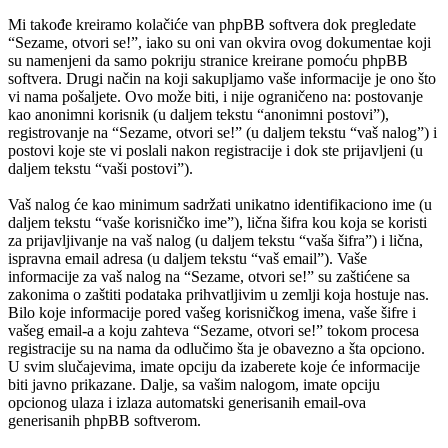
Mi takođe kreiramo kolačiće van phpBB softvera dok pregledate
“Sezame, otvori se!”, iako su oni van okvira ovog dokumentae koji
su namenjeni da samo pokriju stranice kreirane pomoću phpBB
softvera. Drugi način na koji sakupljamo vaše informacije je ono što
vi nama pošaljete. Ovo može biti, i nije ograničeno na: postovanje
kao anonimni korisnik (u daljem tekstu “anonimni postovi”),
registrovanje na “Sezame, otvori se!” (u daljem tekstu “vaš nalog”) i
postovi koje ste vi poslali nakon registracije i dok ste prijavljeni (u
daljem tekstu “vaši postovi”).
Vaš nalog će kao minimum sadržati unikatno identifikaciono ime (u
daljem tekstu “vaše korisničko ime”), lična šifra kou koja se koristi
za prijavljivanje na vaš nalog (u daljem tekstu “vaša šifra”) i lična,
ispravna email adresa (u daljem tekstu “vaš email”). Vaše
informacije za vaš nalog na “Sezame, otvori se!” su zaštićene sa
zakonima o zaštiti podataka prihvatljivim u zemlji koja hostuje nas.
Bilo koje informacije pored vašeg korisničkog imena, vaše šifre i
vašeg email-a a koju zahteva “Sezame, otvori se!” tokom procesa
registracije su na nama da odlučimo šta je obavezno a šta opciono.
U svim slučajevima, imate opciju da izaberete koje će informacije
biti javno prikazane. Dalje, sa vašim nalogom, imate opciju
opcionog ulaza i izlaza automatski generisanih email-ova
generisanih phpBB softverom.