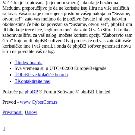
Vaš šifra je kriptovana (u jednom smeru) tako da je bezbedna.
Međutim, preporučljivo je da ne koristite istu šifru na više različitih
sajtova. Vaša šifra je namenjena pristupu vašeg naloga na “Sezame,
otvori se!”, zato vas molimo da je požlivo čuvate i ni pod kakvim
okolnostima će bilo ko povezan sa “Sezame, otvori se!”, phpBB-om
ili bilo koje treće lice, legitimno moći da zatraži vašu šifru. Ukoliko
zaboravite šifru za vaš nalog, možete koristiti opciju “Zaboravio sam
šifru” koju nudi phpBB softver. Ovaj proces će od vas zatražiti vaše
korisničko ime i vaš email, i onda će phpBB softver generisati novu
šifru da povratite vaš nalog.
Index boarda
Sva vremena su u UTC+02:00 Europe/Belgrade
Obriši sve kolačiće boarda
Kontaktirajte nas
Pokreće ga
phpBB
® Forum Software © phpBB Limited
Prevod -
www.CyberCom.rs
Privatnost
|
Uslovi