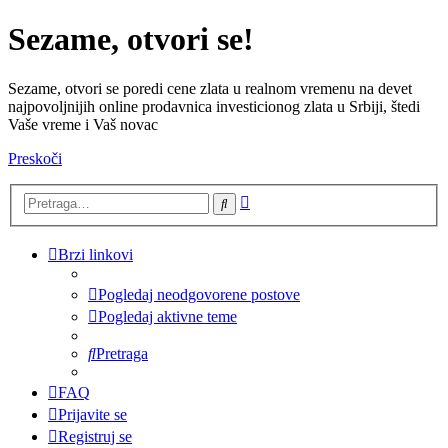
Sezame, otvori se!
Sezame, otvori se poredi cene zlata u realnom vremenu na devet
najpovoljnijih online prodavnica investicionog zlata u Srbiji, štedi
Vaše vreme i Vaš novac
Preskoči
Napredna
Pretraga
pretraga
Brzi linkovi
Pogledaj neodgovorene postove
Pogledaj aktivne teme
Pretraga
FAQ
Prijavite se
Registruj se