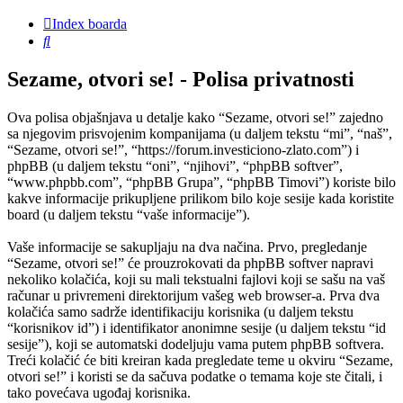
Index boarda
Pretraga
Sezame, otvori se! - Polisa privatnosti
Ova polisa objašnjava u detalje kako “Sezame, otvori se!” zajedno
sa njegovim prisvojenim kompanijama (u daljem tekstu “mi”, “naš”,
“Sezame, otvori se!”, “https://forum.investiciono-zlato.com”) i
phpBB (u daljem tekstu “oni”, “njihovi”, “phpBB softver”,
“www.phpbb.com”, “phpBB Grupa”, “phpBB Timovi”) koriste bilo
kakve informacije prikupljene prilikom bilo koje sesije kada koristite
board (u daljem tekstu “vaše informacije”).
Vaše informacije se sakupljaju na dva načina. Prvo, pregledanje
“Sezame, otvori se!” će prouzrokovati da phpBB softver napravi
nekoliko kolačića, koji su mali tekstualni fajlovi koji se sašu na vaš
računar u privremeni direktorijum vašeg web browser-a. Prva dva
kolačića samo sadrže identifikaciju korisnika (u daljem tekstu
“korisnikov id”) i identifikator anonimne sesije (u daljem tekstu “id
sesije”), koji se automatski dodeljuju vama putem phpBB softvera.
Treći kolačić će biti kreiran kada pregledate teme u okviru “Sezame,
otvori se!” i koristi se da sačuva podatke o temama koje ste čitali, i
tako povećava ugođaj korisnika.